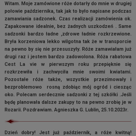
Witam. Moje zamówione róże dotarły do mnie w drugiej
połowie października, tak jak to było napisane podczas
zamawiania sadzonek. Czas realizacji zamówienia ok.
Zapakowane idealnie, bez żadnych uszkodzeń . Same
sadzonki bardzo ładne ,zdrowe ładnie rozkrzewione.
Bryła korzeniowa lekko wilgotna tak że w transporcie
na pewno by się nie przesuszyły. Róże zamawiałam już
drugi raz i jestem bardzo zadowolona.
Róża rabatowa
Cest La vie
w pierwszym roku przepięknie się
rozkrzewiła i zachwyciła mnie swoimi kwiatami.
Pozostałe róże także, wszystkie przezimowały i
bezproblemowo rosną zdobiąc mój ogród i ciesząc
oko. Polecam serdecznie sadzonki z tej szkółki .Jeśli
będę planowała dalsze zakupy to na pewno zrobię je w
Rozarii. Pozdrawiam. Agnieszka G. Lublin, 25.10.2023r.
Dzień dobry! Jest już październik, a róże kwitną!