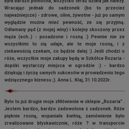
była bardzo pomocna, wszystko teraz działa jak należy.
Wracając jednak do sadzonek (bo to przecież
najważniejsze) - zdrowe, silne, żywotne - już po samym
wyglądzie można mieć pewność, że się przyjmą.
Odłamany pęd (z mojej winy) i kolejny skoszony przez
męża (ech..) - posadzone i rosną :) Pewnie nie ze
wszystkimi to się udaje, ale te moje rosną, i z
ciekawością czekam, co będzie dalej :) Jeśli chodzi o
róże, wszystkie moje zakupy będą w Szkółce Rozaria -
dopóki wystarczy miejsca w ogrodzie :) - bardzo
dziękuję i życzę samych sukcesów w prowadzeniu tego
wdzięcznego biznesu ;). Anna L. Kłaj, 31.10.2023r.
Było to już drugie moje zMówienie w sklepie „
Rozaria
” .
Jestem bardzo, bardzo zadowolona z sadzonek. Róże
pięknie rosną, wspaniale kwitną, zamówienie było
zrealizowane błyskawicznie, róże ? w transporcie