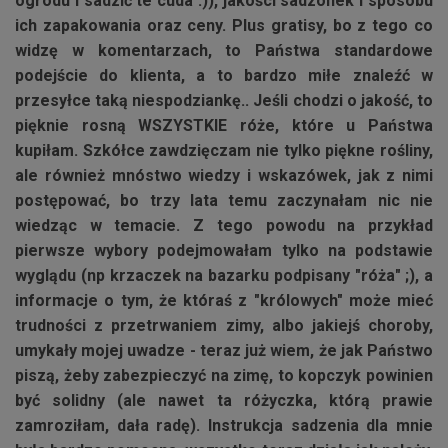
ogrodu i sadzić te cuda :)), jakości sadzonek i sposobu
ich zapakowania oraz ceny. Plus gratisy, bo z tego co
widzę w komentarzach, to Państwa standardowe
podejście do klienta, a to bardzo miłe znaleźć w
przesyłce taką niespodziankę.. Jeśli chodzi o jakość, to
pięknie rosną WSZYSTKIE róże, które u Państwa
kupiłam. Szkółce zawdzięczam nie tylko piękne rośliny,
ale również mnóstwo wiedzy i wskazówek, jak z nimi
postępować, bo trzy lata temu zaczynałam nic nie
wiedząc w temacie. Z tego powodu na przykład
pierwsze wybory podejmowałam tylko na podstawie
wyglądu (np krzaczek na bazarku podpisany "róża" ;), a
informacje o tym, że któraś z "królowych" może mieć
trudności z przetrwaniem zimy, albo jakiejś choroby,
umykały mojej uwadze - teraz już wiem, że jak Państwo
piszą, żeby zabezpieczyć na zimę, to kopczyk powinien
być solidny (ale nawet ta różyczka, którą prawie
zamroziłam, dała radę). Instrukcja sadzenia dla mnie