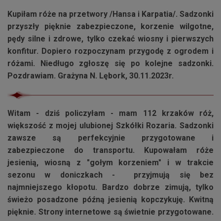
Kupiłam róże na przetwory /
Hansa
i
Karpatia
/. Sadzonki
przyszły pięknie zabezpieczone, korzenie wilgotne,
pędy silne i zdrowe, tylko czekać wiosny i pierwszych
konfitur. Dopiero rozpoczynam przygodę z ogrodem i
różami. Niedługo zgłoszę się po kolejne sadzonki.
Pozdrawiam. Grażyna N. Lębork, 30.11.2023r.
Witam - dziś policzyłam - mam 112 krzaków róż,
większość z mojej ulubionej
Szkółki Rozaria
. Sadzonki
zawsze są perfekcyjnie przygotowane i
zabezpieczone do transportu. Kupowałam róże
jesienią, wiosną z "gołym korzeniem" i w trakcie
sezonu w doniczkach - przyjmują się bez
najmniejszego kłopotu. Bardzo dobrze zimują, tylko
świeżo posadzone późną jesienią kopczykuję. Kwitną
pięknie. Strony internetowe są świetnie przygotowane.