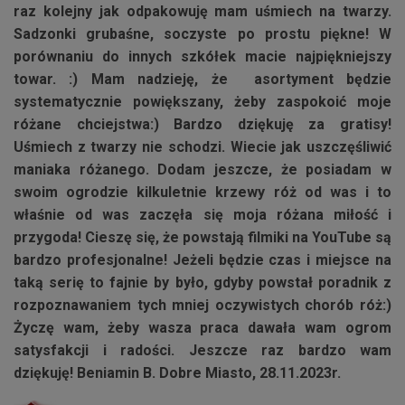
raz kolejny jak odpakowuję mam uśmiech na twarzy.
Sadzonki grubaśne, soczyste po prostu piękne! W
porównaniu do innych szkółek macie najpiękniejszy
towar. :) Mam nadzieję, że asortyment będzie
systematycznie powiększany, żeby zaspokoić moje
różane chciejstwa:) Bardzo dziękuję za gratisy!
Uśmiech z twarzy nie schodzi. Wiecie jak uszczęśliwić
maniaka różanego. Dodam jeszcze, że posiadam w
swoim ogrodzie kilkuletnie krzewy róż od was i to
właśnie od was zaczęła się moja różana miłość i
przygoda! Cieszę się, że powstają filmiki na YouTube są
bardzo profesjonalne! Jeżeli będzie czas i miejsce na
taką serię to fajnie by było, gdyby powstał poradnik z
rozpoznawaniem tych mniej oczywistych chorób róż:)
Życzę wam, żeby wasza praca dawała wam ogrom
satysfakcji i radości. Jeszcze raz bardzo wam
dziękuję! Beniamin B. Dobre Miasto, 28.11.2023r.