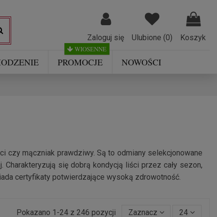
Zaloguj się
Ulubione (
0
)
Koszyk
WIOSENNE
ODZENIE
PROMOCJE
NOWOŚCI
liści czy mączniak prawdziwy. Są to odmiany selekcjonowane
harakteryzują się dobrą kondycją liści przez cały sezon,
iada certyfikaty potwierdzające wysoką zdrowotność.
Pokazano 1-24 z 246 pozycji
Zaznacz
24