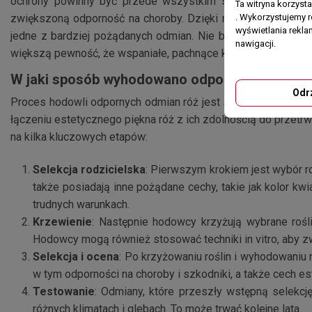
ochrony powinny być przede wszystkim systematyczne. Wte
Ta witryna korzyst
. Wykorzystujemy r
zwiększoną odporność na choroby. Dzięki nowoczesnym tech
wyświetlania rekl
jedne z bardziej pożądanych odmian. Nie będą wymagały od 
nawigacji.
większą pewność, że wspaniałe, pachnące kwiaty będą utrzy
W jaki sposób wyhodowano odporne odmiany 
Odr
Proces hodowli odpornych odmian róż jest skomplikowany i w
łączeniu estetycznego piękna róż z ich zdolnością do przetr
na kilka kluczowych etapów:
Selekcja rodzicielska
: Pierwszym krokiem jest wybór r
także posiadają inne pożądane cechy, takie jak kolor kw
trudnych warunkach.
Krzewienie
: Następnie hodowcy krzyżują wybrane rośl
Hodowcy mogą również stosować techniki in vitro, aby 
Selekcja i ocena
: Po krzyżowaniu roślin i wyhodowaniu 
w tym odporności na choroby i szkodniki, a także cech este
Testowanie
: Odmiany, które przeszły wstępną selekc
różnych klimatach i glebach. To może trwać kolejne lata.