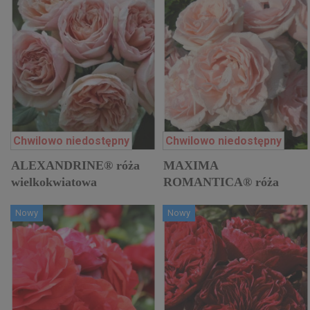
Chwilowo niedostępny
Chwilowo niedostępny
ALEXANDRINE® róża
MAXIMA
wielkokwiatowa
ROMANTICA® róża
wielkokwiatowa
Nowy
Nowy