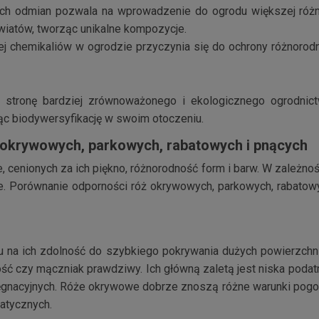
ch odmian pozwala na wprowadzenie do ogrodu większej różno
iatów, tworząc unikalne kompozycje.
ej chemikaliów w ogrodzie przyczynia się do ochrony różnorodn
stronę bardziej zrównoważonego i ekologicznego ogrodnict
ąc biodywersyfikację w swoim otoczeniu.
 okrywowych, parkowych, rabatowych i pnących
e, cenionych za ich piękno, różnorodność form i barw. W zależ
. Porównanie odporności róż okrywowych, parkowych, rabatowyc
a ich zdolność do szybkiego pokrywania dużych powierzchni,
ość czy mączniak prawdziwy. Ich główną zaletą jest niska podat
ęgnacyjnych. Róże okrywowe dobrze znoszą różne warunki pogodo
atycznych.