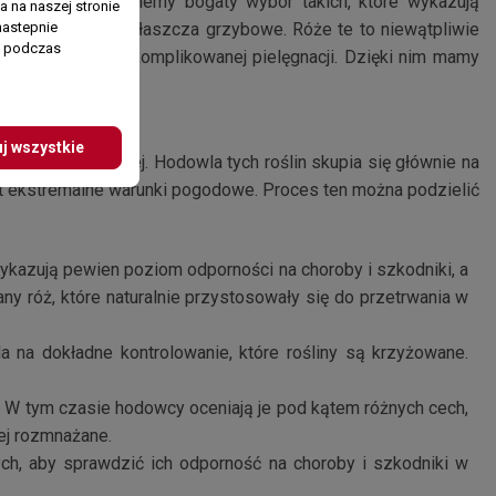
ch odmian znajdziemy bogaty wybór takich, które wykazują
 na naszej stronie
nastepnie
rne na grzyby zwłaszcza grzybowe. Róże te to niewątpliwie
ń podczas
e nie wymagają skomplikowanej pielęgnacji. Dzięki nim mamy
j wszystkie
ej i genetycznej. Hodowla tych roślin skupia się głównie na
wet ekstremalne warunki pogodowe. Proces ten można podzielić
ykazują pewien poziom odporności na choroby i szkodniki, a
ny róż, które naturalnie przystosowały się do przetrwania w
 na dokładne kontrolowanie, które rośliny są krzyżowane.
t. W tym czasie hodowcy oceniają je pod kątem różnych cech,
lej rozmnażane.
ch, aby sprawdzić ich odporność na choroby i szkodniki w