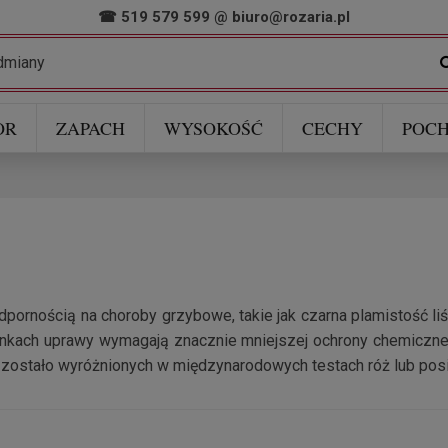
☎ 519 579 599
@
biuro@rozaria.pl
OR
ZAPACH
WYSOKOŚĆ
CECHY
POCH
 odpornością na choroby grzybowe, takie jak czarna plamistość 
kach uprawy wymagają znacznie mniejszej ochrony chemicznej. C
h zostało wyróżnionych w międzynarodowych testach róż lub pos