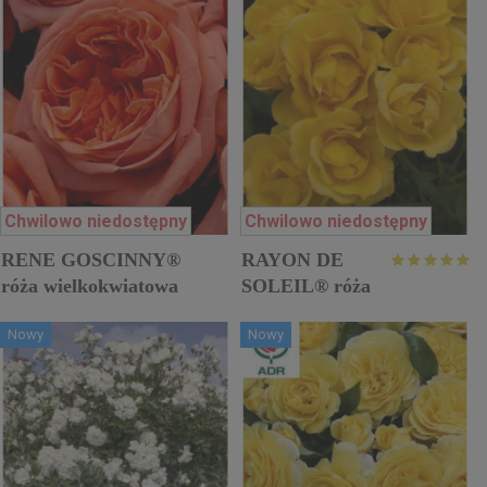
Chwilowo niedostępny
Chwilowo niedostępny
RENE GOSCINNY®
RAYON DE
róża wielkokwiatowa
SOLEIL® róża
rabatowa
Nowy
Nowy