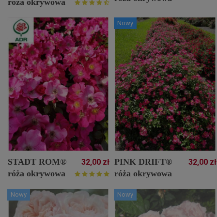
róża okrywowa
Nowy
STADT ROM®
PINK DRIFT®
32,00 zł
32,00 zł
róża okrywowa
róża okrywowa
Nowy
Nowy