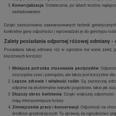
Komercjalizacja
: Ostatecznie, po latach testów, najl
naśladowaniem.
Dzięki zastosowaniu zaawansowanych technik genetycznych 
konkretne geny odporności i wprowadzać je do genotypu rośli
Zalety posiadania odpornej różowej odmiany - 
Posiadanie takiej odmiany róż w ogrodzie ma wiele zalet, 
kluczowych korzyści:
Mniejsza potrzeba stosowania pestycydów
: Odporno
oszczędza czas i pieniądze, ale także jest korzystne dla
Lepsze zdrowie i witalność roślin
: Są zazwyczaj zdro
odporne na ekstremalne warunki pogodowe, takie jak sus
Dłuższy okres kwitnienia
: Dzięki większej odporności
mają intensywniejsze kolory.
Zmniejszenie pracy i konserwacji
: Odporność na choro
środków grzybobójczych. To sprawia, że ogrodnictwo staje