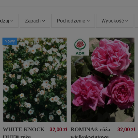
dzaj
Zapach
Pochodzenie
Wysokość
Nowy
WHITE KNOCK
ROMINA® róża
32,00 zł
32,00 zł
OUT® róża
wielkokwiatowa