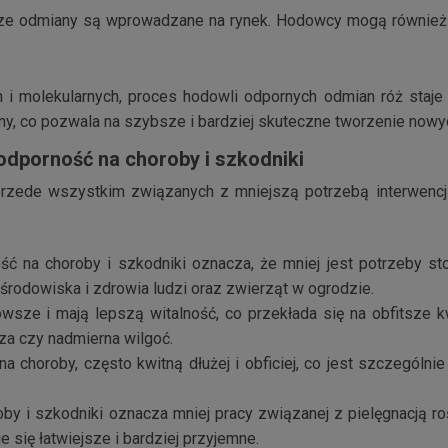
epsze odmiany są wprowadzane na rynek. Hodowcy mogą również 
i molekularnych, proces hodowli odpornych odmian róż staje 
ny, co pozwala na szybsze i bardziej skuteczne tworzenie nowy
odporność na choroby i szkodniki
przede wszystkim związanych z mniejszą potrzebą interwencji
ść na choroby i szkodniki oznacza, że mniej jest potrzeby st
 środowiska i zdrowia ludzi oraz zwierząt w ogrodzie.
wsze i mają lepszą witalność, co przekłada się na obfitsze kw
za czy nadmierna wilgoć.
 na choroby, często kwitną dłużej i obficiej, co jest szczegól
by i szkodniki oznacza mniej pracy związanej z pielęgnacją rośl
 się łatwiejsze i bardziej przyjemne.