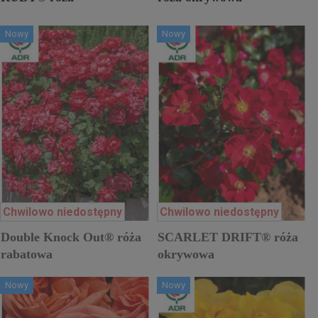
miniaturowa
Nowy
Nowy
Chwilowo niedostępny
Chwilowo niedostępny
Double Knock Out® róża
SCARLET DRIFT® róża
rabatowa
okrywowa
Nowy
Nowy