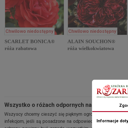
Chwilowo niedostępny
Chwilowo niedostępny
SCARLET BONICA®
ALAIN SOUCHON®
róża rabatowa
róża wielkokwiatowa
Wszystko o różach odpornych na choroby
Zgo
Wszyscy chcemy cieszyć się pięknym ogrodem, pełnym kwitną
Informacje dot
infekcjom, jeśli są posadzone na odpowiednim stanowisku,