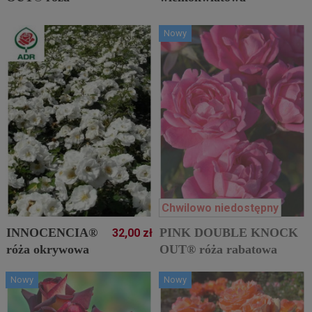
rabatowa
Nowy
Chwilowo niedostępny
INNOCENCIA®
PINK DOUBLE KNOCK
32,00 zł
róża okrywowa
OUT® róża rabatowa
Nowy
Nowy