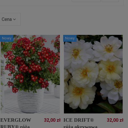
Cena
Nowy
Nowy
EVERGLOW
ICE DRIFT®
32,00 zł
32,00 zł
RUBY® róża
róża okrywowa