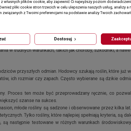
dy łatwiej o piękne i obficie kwitnące krzewy. Z dostępny
a z własnych plików cookie, aby zapewnić Ci najwyższy poziom doświadczenia
ównież pliki cookie stron trzecich w celu ulepszenia naszych usług, analizy a 
nikom hybrydyzacji powstają odmiany róż coraz bardziej odpo
am związanych z Twoimi preferencjami na podstawie analizy Twoich zachowa
nas stosowania specjalistycznych zabiegów, a przy tym takż
mywać się na krzewie przez cały sezon.
róż?
zuć
Dostosuj
Zaakceptu
ymaga czasu, cierpliwości oraz zaawansowanej wiedzy botaniczn
wania w trudnych warunkach, takich jak choroby, szkodniki, a na
odziców przyszłych odmian. Hodowcy szukają roślin, które już w
iatów, ich rozmiar czy zapach. Często wybierane są dzikie odmia
iny. Proces ten może być przeprowadzany ręcznie, co pozwala
zwiększyć szanse na sukces.
nasion, młode rośliny są sadzone i obserwowane przez kilka la
tycznych. Tylko rośliny, które najlepiej spełniają kryteria, są da
ję, są następnie testowane w różnych warunkach środowiskowy