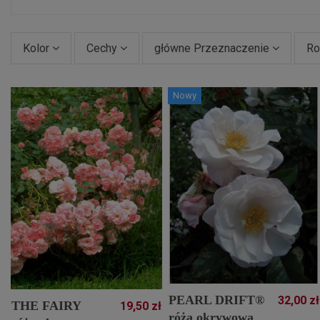
Kolor
Cechy
główne Przeznaczenie
Ro
Nowy
PEARL DRIFT®
32,00 zł
THE FAIRY
19,50 zł
róża okrywowa