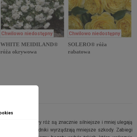
Chwilowo niedostępny
Chwilowo niedostępny
WHITE MEIDILAND®
SOLERO® róża
róża okrywowa
rabatowa
ookies
kodniki. Krzewy róż są znacznie silniejsze i mniej ulegają
. Wtedy też szkodniki wyrządzają mniejsze szkody. Zabiegi