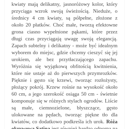
kwiaty mają delikatny, jasnoróżowy kolor, który
przyciąga wzrok swoją świeżością. Nieduże, o
średnicy 4 cm kwiaty, są półpełne, złożone z
około 20 płatków. Choć małe, tworzą efektowne
grona ciasno wypełnione pąkami, które przez
długi czas przyciągają uwagę swoją elegancją.
Zapach subtelny i delikatny - może być idealnym
wyborem do miejsc, gdzie chcemy cieszyć się jej
urokiem, ale bez przytłaczającego zapachu.
Wyróżnia się wyjątkową obfitością kwitnienia,
które nie ustaje aż do pierwszych przymrozków.
Pięknie i gęsto się krzewi, tworząc rozłożysty,
płożący pokrój. Krzew rośnie na wysokość około
60 cm, a jego szerokość osiąga 50 cm - świetnie
komponuje się w różnych stylach ogrodów. Liście
są małe, ciemnozielone, błyszczące, gęsto
ulokowane na pędach, tworząc piękne tło dla
kwiatów, co dodatkowo podkreśla ich urok.
Róża
okrywowa Satina
jest również bardzo odporna na