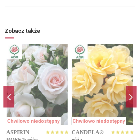
Zobacz także
Chwilowo niedostępny
Chwilowo niedostępny
ASPIRIN
CANDELA®
J
zł
ROSE® róża
róża
o