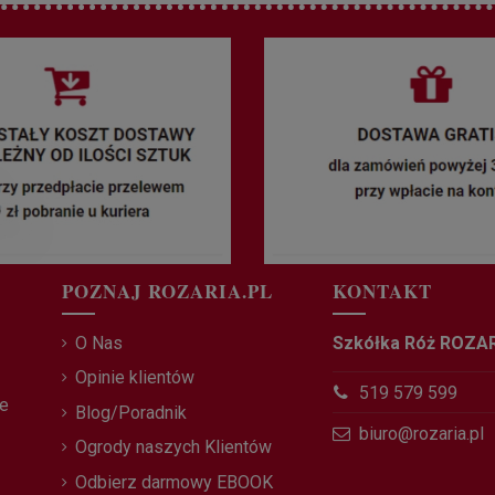
POZNAJ ROZARIA.PL
KONTAKT
O Nas
Szkółka Róż ROZA
Opinie klientów
519 579 599
ce
Blog/Poradnik
biuro@rozaria.pl
Ogrody naszych Klientów
Odbierz darmowy EBOOK