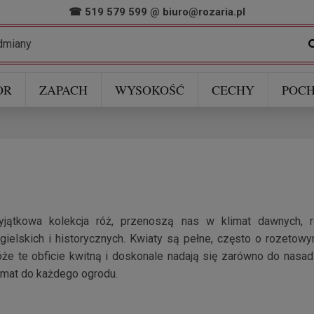
☎ 519 579 599
@
biuro@rozaria.pl
OR
ZAPACH
WYSOKOŚĆ
CECHY
POCH
yjątkowa kolekcja róż, przenoszą nas w klimat dawnych, 
gielskich i historycznych. Kwiaty są pełne, często o rozetowy
że te obficie kwitną i doskonale nadają się zarówno do nasad
imat do każdego ogrodu.