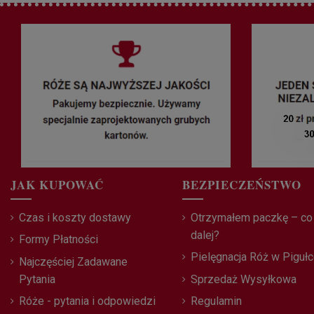
JAK KUPOWAĆ
BEZPIECZEŃSTWO
Czas i koszty dostawy
Otrzymałem paczkę – co
dalej?
Formy Płatności
Pielęgnacja Róż w Piguł
Najczęściej Zadawane
Pytania
Sprzedaż Wysyłkowa
Róże - pytania i odpowiedzi
Regulamin