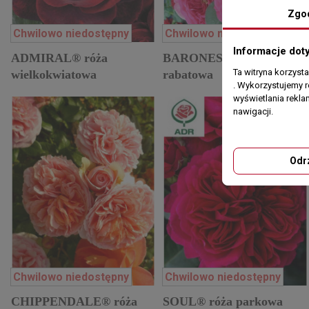
Zgo
Chwilowo niedostępny
Chwilowo niedostępny
Informacje dot
ADMIRAL® róża
BARONESSE® róża
Ta witryna korzyst
wielkokwiatowa
rabatowa
. Wykorzystujemy r
wyświetlania rekl
nawigacji.
Odr
Chwilowo niedostępny
Chwilowo niedostępny
CHIPPENDALE® róża
SOUL® róża parkowa