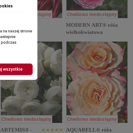
ookies
Chwilowo niedostępny
Chwilowo niedostępny
PIANO® róża
MODERN ART® róża
 na naszej stronie
wielkokwiatowa
wielkokwiatowa
nastepnie
ń podczas
j wszystkie
Chwilowo niedostępny
Chwilowo niedostępny
ARTEMIS® -
AQUARELL® róża