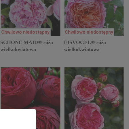
Chwilowo niedostępny
Chwilowo niedostępny
SCHONE MAID® róża
EISVOGEL® róża
wielkokwiatowa
wielkokwiatowa