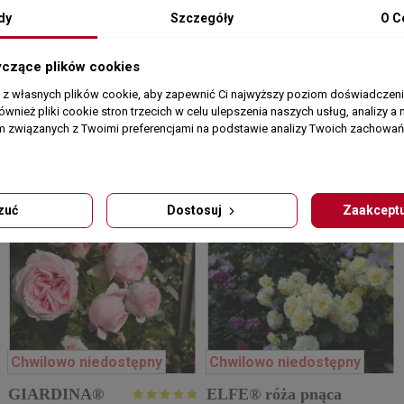
dy
Szczegóły
O C
Chwilowo niedostępny
Chwilowo niedostępny
yczące plików cookies
MIDSUMMER® róża
WEDDING PIANO®
a z własnych plików cookie, aby zapewnić Ci najwyższy poziom doświadczenia
rabatowa
róża wielkokwiatowa
ównież pliki cookie stron trzecich w celu ulepszenia naszych usług, analizy a 
am związanych z Twoimi preferencjami na podstawie analizy Twoich zachowa
zuć
Dostosuj
Zaakceptu
Chwilowo niedostępny
Chwilowo niedostępny
GIARDINA®
ELFE® róża pnąca