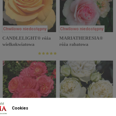
Chwilowo niedostępny
Chwilowo niedostępny
CANDLELIGHT® róża
MARIATHERESIA®
wielkokwiatowa
róża rabatowa
Cookies