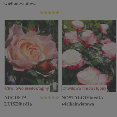
wielkokwiatowa
Chwilowo niedostępny
Chwilowo niedostępny
AUGUSTA
NOSTALGIE® róża
LUISE® róża
wielkokwiatowa
wielkokwiatowa