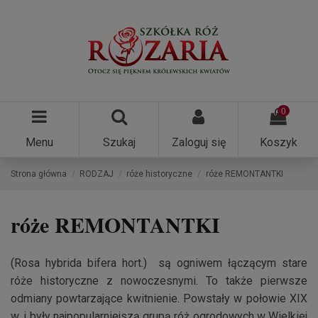
0
Menu
Szukaj
Zaloguj się
Koszyk
Strona główna
RODZAJ
róże historyczne
róże REMONTANTKI
róże REMONTANTKI
(Rosa hybrida bifera hort.) są ogniwem łączącym stare
róże historyczne z nowoczesnymi. To także pierwsze
odmiany powtarzające kwitnienie. Powstały w połowie XIX
w. i były najpopularniejszą grupą róż ogrodowych w Wielkiej