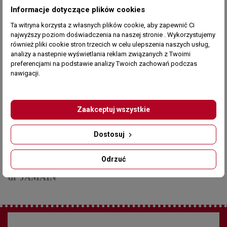
pnąca róża
Informacje dotyczące plików cookies
LAIN róża
historyczna
historyczna
Ta witryna korzysta z własnych plików cookie, aby zapewnić Ci
najwyższy poziom doświadczenia na naszej stronie . Wykorzystujemy
również pliki cookie stron trzecich w celu ulepszenia naszych usług,
analizy a nastepnie wyświetlania reklam związanych z Twoimi
preferencjami na podstawie analizy Twoich zachowań podczas
nawigacji.
Zaakceptuj wszystkie
Dostosuj
Chwilowo niedostępny
Odrzuć
SOUVENIR du
dr JAMAIN
róża
historyczna