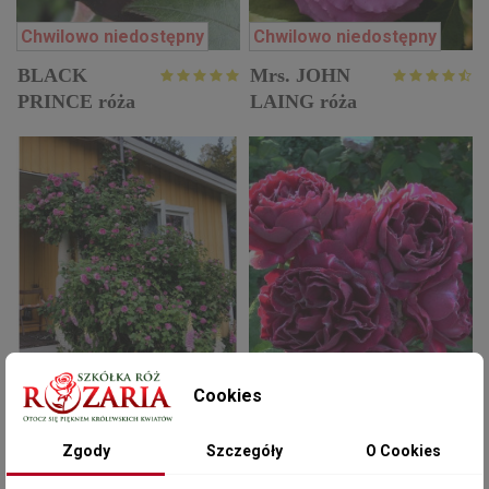
Chwilowo niedostępny
Chwilowo niedostępny
BLACK
Mrs. JOHN
PRINCE róża
LAING róża
historyczna
historyczna
Cookies
Chwilowo niedostępny
Chwilowo niedostępny
REINE des
Zgody
Szczegóły
O Cookies
BARON
VIOLETTES
GIROD de