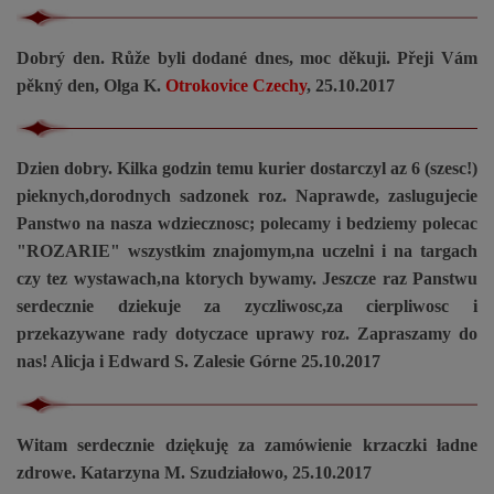
Dobrý den. Růže byli dodané dnes, moc děkuji. Přeji Vám
pěkný den, Olga K.
Otrokovice Czechy
, 25.10.2017
Dzien dobry. Kilka godzin temu kurier dostarczyl az 6 (szesc!)
pieknych,dorodnych sadzonek roz. Naprawde, zaslugujecie
Panstwo na nasza wdziecznosc; polecamy i bedziemy polecac
"ROZARIE" wszystkim znajomym,na uczelni i na targach
czy tez wystawach,na ktorych bywamy. Jeszcze raz Panstwu
serdecznie dziekuje za zyczliwosc,za cierpliwosc i
przekazywane rady dotyczace uprawy roz. Zapraszamy do
nas! Alicja i Edward S. Zalesie Górne 25.10.2017
Witam serdecznie dziękuję za zamówienie krzaczki ładne
zdrowe. Katarzyna M. Szudziałowo, 25.10.2017