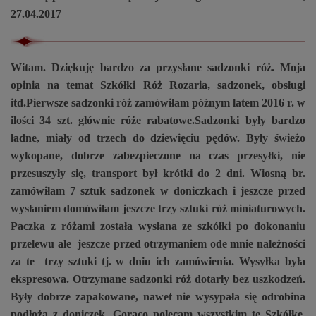
27.04.2017
Witam. Dziękuję bardzo za przysłane sadzonki róż. Moja
opinia na temat Szkółki Róż Rozaria, sadzonek, obsługi
itd.Pierwsze sadzonki róż zamówiłam późnym latem 2016 r. w
ilości 34 szt. głównie róże rabatowe.Sadzonki były bardzo
ładne, miały od trzech do dziewięciu pędów. Były świeżo
wykopane, dobrze zabezpieczone na czas przesyłki, nie
przesuszyły się, transport był krótki do 2 dni. Wiosną br.
zamówiłam 7 sztuk sadzonek w doniczkach i jeszcze przed
wysłaniem domówiłam jeszcze trzy sztuki róż miniaturowych.
Paczka z różami została wysłana ze szkółki po dokonaniu
przelewu ale jeszcze przed otrzymaniem ode mnie należności
za te trzy sztuki tj. w dniu ich zamówienia. Wysyłka była
ekspresowa. Otrzymane sadzonki róż dotarły bez uszkodzeń.
Były dobrze zapakowane, nawet nie wysypała się odrobina
podłoża z doniczek. Gorąco polecam wszystkim tę Szkółkę,