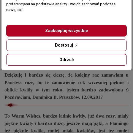
wszystkiego najlepszego. Maria R. Piekielnik, 14.10.2017
preferencjami na podstawie analizy Twoich zachowań podczas
nawigacji.
Witam, znów dałam się skusić Waszym pięknym różom i
mam nadzieję, że będą to równie wspaniałe krzaki - zdrowe i
Zaakceptuj wszystkie
mocne. Za poprzednie cudne różyczki dziękuję, bo rosną i
kwitną przepięknie. Polecam Waszą Firmą swoim znajomym.
Dostosuj
Pozdrawiam. Barbara P. Jaworzno, 20.09.2017
Odrzuć
Dziękuję i bardzo się cieszę, że kolejny raz zamawiam u
Państwa róże, bo te zamówienie rok wcześniej pięknie i
obficie kwitły w tym roku, jestem bardzo zadowolona :)
Pozdrawiam, Dominika B. Pruszków, 12.09.2017
To Warm Wishes, bardzo ładnie kwitły, już dwa razy, miały
piękne kwiaty i bardzo dużo, jeszcze mają pąki, a Flamingo
też pięknie kwitła, mniej miała kwiatów, jest tez mniej