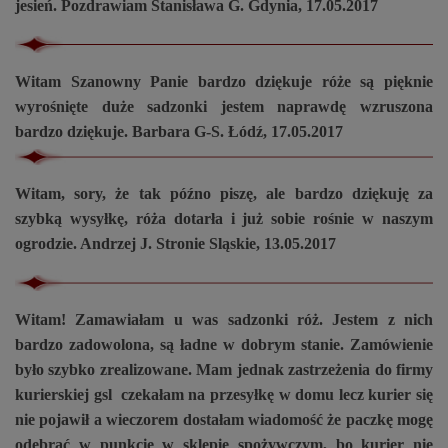
jesień. Pozdrawiam Stanisława G. Gdynia, 17.05.2017
Witam Szanowny Panie bardzo dziękuje róże są pięknie
wyrośnięte duże sadzonki jestem naprawdę wzruszona
bardzo dziękuje. Barbara G-S. Łódź, 17.05.2017
Witam, sory, że tak późno piszę, ale bardzo dziękuję za
szybką wysyłkę, róża dotarła i już sobie rośnie w naszym
ogrodzie. Andrzej J. Stronie Sląskie, 13.05.2017
Witam! Zamawiałam u was sadzonki róż. Jestem z nich
bardzo zadowolona, są ładne w dobrym stanie. Zamówienie
było szybko zrealizowane. Mam jednak zastrzeżenia do firmy
kurierskiej gsl czekałam na przesyłkę w domu lecz kurier się
nie pojawił a wieczorem dostałam wiadomość że paczkę mogę
odebrać w punkcie w sklepie spożywczym, bo kurier nie