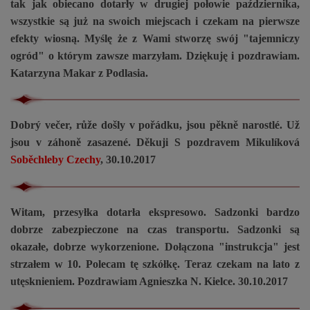
tak jak obiecano dotarły w drugiej połowie października,
wszystkie są już na swoich miejscach i czekam na pierwsze
efekty wiosną. Myślę że z Wami stworzę swój "tajemniczy
ogród" o którym zawsze marzyłam. Dziękuję i pozdrawiam.
Katarzyna Makar z Podlasia.
Dobrý večer, růže došly v pořádku, jsou pěkně narostlé. Už
jsou v záhoně zasazené. Děkuji S pozdravem Mikulíková
Soběchleby Czechy
, 30.10.2017
Witam, przesyłka dotarła ekspresowo. Sadzonki bardzo
dobrze zabezpieczone na czas transportu. Sadzonki są
okazałe, dobrze wykorzenione. Dołączona "instrukcja" jest
strzałem w 10. Polecam tę szkółkę. Teraz czekam na lato z
utęsknieniem. Pozdrawiam Agnieszka N. Kielce. 30.10.2017