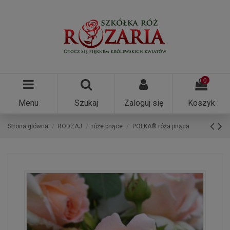
0
Menu
Szukaj
Zaloguj się
Koszyk
Strona główna
RODZAJ
róże pnące
POLKA® róża pnąca