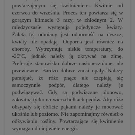
powtarzającym się kwitnieniem. Kwitnie od
czerwca do września. Proces ten powtarza się w
gorącym klimacie 3 razy, w chłodnym 2. W
międzyczasie występują pojedyncze kwiaty.
Zaletą tej odmiany jest odporność na deszcz,
kwiaty nie opadają. Odporna jest również na
choroby. Wytrzymuje niskie temperatury, do
o
-26
C, jednak należy ją okrywać na zimę.
Preferuje stanowisko dobrze nasłonecznione, ale
przewiewne. Bardzo dobrze znosi upały. Należy
pamiętać, że róże pnące nie czepiają się
samoczynnie podpór, dlatego należy je
podwiązywać. Gdy są podwiązane pionowo,
zakwitną tylko na wierzchołkach pędów. Aby róże
obsypały się obficie pąkami należy je mocować
ukośnie lub poziomo. Nie zapominajmy również o
odżywianiu rośliny. Powtarzające się kwitnienie
wymaga od niej wiele energii.