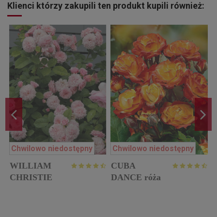
Klienci którzy zakupili ten produkt kupili również:
Chwilowo niedostępny
Chwilowo niedostępny
WILLIAM
CUBA
w
CHRISTIE
DANCE róża
róża parkowa
rabatowa