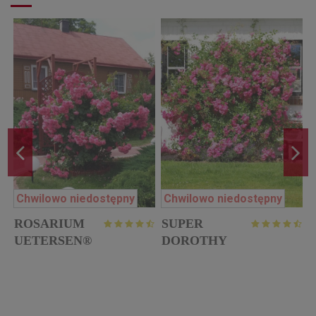
Chwilowo niedostępny
Chwilowo niedostępny
ROSARIUM
SUPER
p
UETERSEN®
DOROTHY
róża pnąca