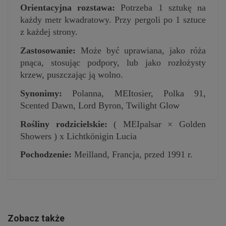
Orientacyjna rozstawa:
Potrzeba 1 sztukę na
każdy metr kwadratowy. Przy pergoli po 1 sztuce
z każdej strony.
Zastosowanie:
Może być uprawiana, jako róża
pnąca, stosując podpory, lub jako rozłożysty
krzew, puszczając ją wolno.
Synonimy:
Polanna, MEItosier, Polka 91,
Scented Dawn, Lord Byron, Twilight Glow
Rośliny rodzicielskie:
( MEIpalsar × Golden
Showers ) x Lichtkönigin Lucia
Pochodzenie:
Meilland, Francja, przed 1991 r.
Zobacz także