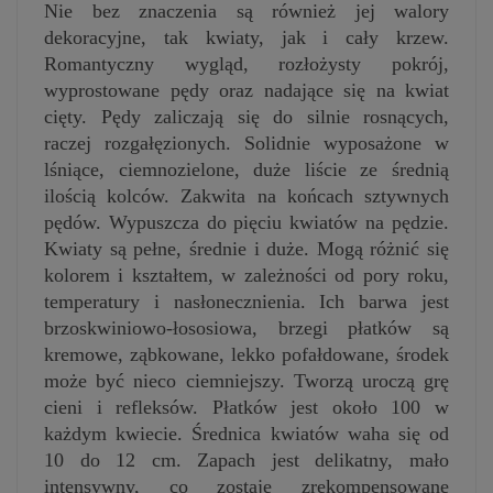
Nie bez znaczenia są również jej walory
dekoracyjne, tak kwiaty, jak i cały krzew.
Romantyczny wygląd, rozłożysty pokrój,
wyprostowane pędy oraz nadające się na kwiat
cięty. Pędy zaliczają się do silnie rosnących,
raczej rozgałęzionych. Solidnie wyposażone w
lśniące, ciemnozielone, duże liście ze średnią
ilością kolców. Zakwita na końcach sztywnych
pędów. Wypuszcza do pięciu kwiatów na pędzie.
Kwiaty są pełne, średnie i duże. Mogą różnić się
kolorem i kształtem, w zależności od pory roku,
temperatury i nasłonecznienia. Ich barwa jest
brzoskwiniowo-łososiowa, brzegi płatków są
kremowe, ząbkowane, lekko pofałdowane, środek
może być nieco ciemniejszy. Tworzą uroczą grę
cieni i refleksów. Płatków jest około 100 w
każdym kwiecie. Średnica kwiatów waha się od
10 do 12 cm. Zapach jest delikatny, mało
intensywny, co zostaje zrekompensowane