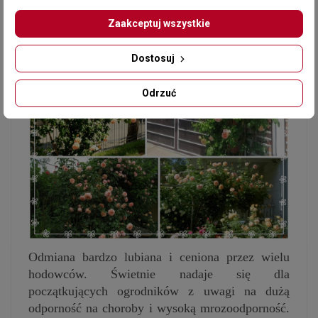
Zaakceptuj wszystkie
Dostosuj
Odrzuć
Odmiana bardzo lubiana i ceniona przez wielu
hodowców. Świetnie nadaje się dla
początkujących ogrodników z uwagi na dużą
odporność na choroby i wysoką mrozoodporność.