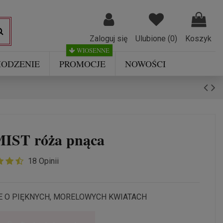
Zaloguj się
Ulubione (
0
)
Koszyk
WIOSENNE
ODZENIE
PROMOCJE
NOWOŚCI
ST róża pnąca
18 Opinii
E O PIĘKNYCH, MORELOWYCH KWIATACH