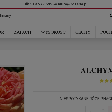
☎ 519 579 599
@
biuro@rozaria.pl
OR
ZAPACH
WYSOKOŚĆ
CECHY
POCH
ALCHYMI
NIESPOTYKANE RÓŻE PNĄC