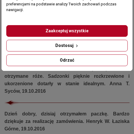
ogrodu. Pozdrawiam Barbara Sz. Świdnica, 19.10.2016
preferencjami na podstawie analizy Twoich zachowań podczas
nawigacji.
Przesyłkę z różami otrzymałam dzisiaj na właściwy
adres. Bardzo Panu dziękuję. W przyszłym roku na
Zaakceptuj wszystkie
pewno zakupię następne. Pozdrawiam Krystyna W.
Dostosuj
Trzcianki, 19.10.2016
Odrzuć
Witam serdecznie. Chciałam bardzo podziękować za
otrzymane róże. Sadzonki pięknie rozkrzewione i
ukorzenione dotarły w stanie idealnym. Anna T.
Syców, 19.10.2016
Dzień dobry, dzisiaj otrzymałem paczkę. Bardzo
dziękuje za realizację zamówienia. Henryk W. Łaziska
Górne, 19.10.2016