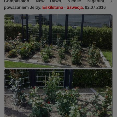
Compassion, New Dawn, Nicolle Paganini. Z
poważaniem Jerzy.
Eskilstuna -
Szwecja,
03.07.2016