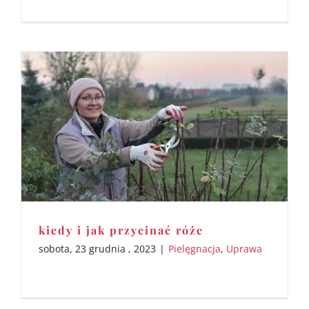
kiedy i jak przycinać róże
sobota, 23 grudnia , 2023
|
Pielęgnacja
,
Uprawa