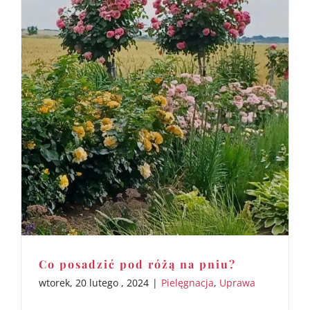
Co posadzić pod różą na pniu?
wtorek, 20 lutego , 2024
|
Pielęgnacja
,
Uprawa