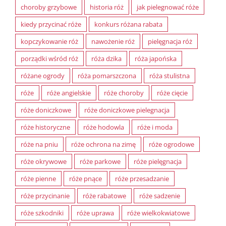
choroby grzybowe
historia róż
jak pielegnować róże
kiedy przycinać róże
konkurs różana rabata
kopczykowanie róż
nawożenie róż
pielęgnacja róż
porządki wśród róż
róża dzika
róża japońska
różane ogrody
róża pomarszczona
róża stulistna
róże
róże angielskie
róże choroby
róże cięcie
róże doniczkowe
róże doniczkowe pielegnacja
róże historyczne
róże hodowla
róże i moda
róże na pniu
róże ochrona na zimę
róże ogrodowe
róże okrywowe
róże parkowe
róże pielęgnacja
róże pienne
róże pnące
róże przesadzanie
róże przycinanie
róże rabatowe
róże sadzenie
róże szkodniki
róże uprawa
róże wielkokwiatowe