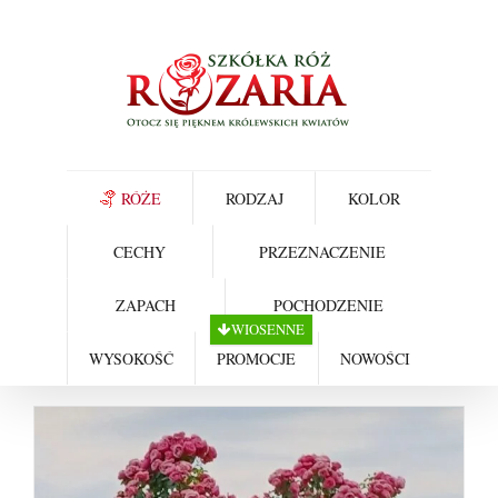
Skip
to
content
RÓŻE
RODZAJ
KOLOR
CECHY
PRZEZNACZENIE
ZAPACH
POCHODZENIE
WIOSENNE
WYSOKOŚĆ
PROMOCJE
NOWOŚCI