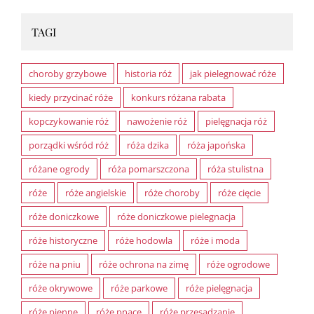
TAGI
choroby grzybowe
historia róż
jak pielegnować róże
kiedy przycinać róże
konkurs różana rabata
kopczykowanie róż
nawożenie róż
pielęgnacja róż
porządki wśród róż
róża dzika
róża japońska
różane ogrody
róża pomarszczona
róża stulistna
róże
róże angielskie
róże choroby
róże cięcie
róże doniczkowe
róże doniczkowe pielegnacja
róże historyczne
róże hodowla
róże i moda
róże na pniu
róże ochrona na zimę
róże ogrodowe
róże okrywowe
róże parkowe
róże pielęgnacja
róże pienne
róże pnące
róże przesadzanie