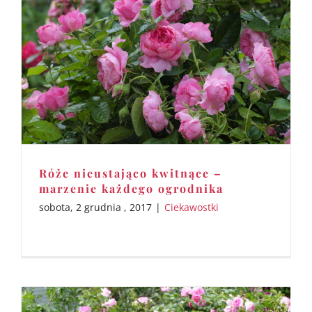
Róże nieustająco kwitnące –
marzenie każdego ogrodnika
sobota, 2 grudnia , 2017
|
Ciekawostki