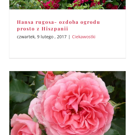
Hansa rugosa- ozdoba ogrodu
prosto z Hiszpanii
czwartek, 9 lutego , 2017
|
Ciekawostki