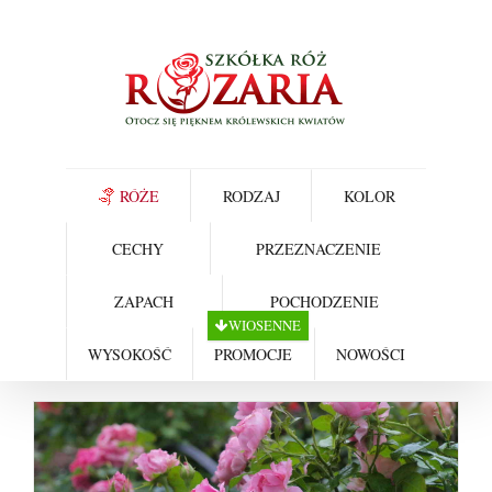
Skip
to
content
RÓŻE
RODZAJ
KOLOR
CECHY
PRZEZNACZENIE
ZAPACH
POCHODZENIE
WIOSENNE
WYSOKOŚĆ
PROMOCJE
NOWOŚCI