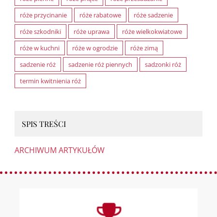
róże przycinanie
róże rabatowe
róże sadzenie
róże szkodniki
róże uprawa
róże wielkokwiatowe
róże w kuchni
róże w ogrodzie
róże zimą
sadzenie róż
sadzenie róż piennych
sadzonki róż
termin kwitnienia róż
SPIS TREŚCI
ARCHIWUM ARTYKUŁÓW