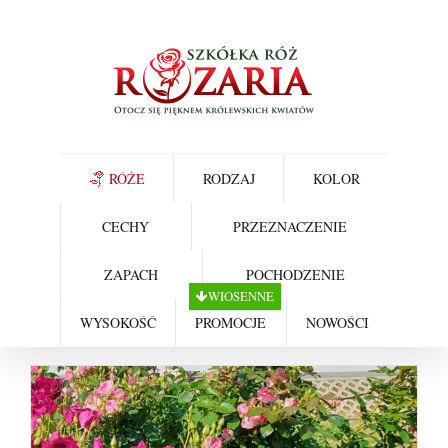
Skip
to
content
RÓŻE
RODZAJ
KOLOR
CECHY
PRZEZNACZENIE
ZAPACH
POCHODZENIE
WIOSENNE
WYSOKOŚĆ
PROMOCJE
NOWOŚCI