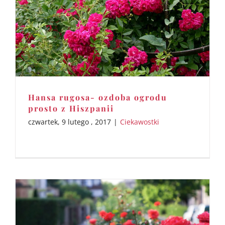
Hansa rugosa- ozdoba ogrodu
prosto z Hiszpanii
czwartek, 9 lutego , 2017
|
Ciekawostki