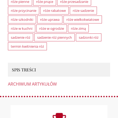
róże pienne
róże pnące
róże przesadzanie
róże przycinanie
róże rabatowe
róże sadzenie
róże szkodniki
róże uprawa
róże wielkokwiatowe
róże w kuchni
róże w ogrodzie
róże zimą
sadzenie róż
sadzenie róż piennych
sadzonki róż
termin kwitnienia róż
SPIS TREŚCI
ARCHIWUM ARTYKUŁÓW