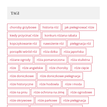
TAGI
choroby grzybowe
historia róż
jak pielegnować róże
kiedy przycinać róże
konkurs różana rabata
kopczykowanie róż
nawożenie róż
pielęgnacja róż
porządki wśród róż
róża dzika
róża japońska
różane ogrody
róża pomarszczona
róża stulistna
róże
róże angielskie
róże choroby
róże cięcie
róże doniczkowe
róże doniczkowe pielegnacja
róże historyczne
róże hodowla
róże i moda
róże na pniu
róże ochrona na zimę
róże ogrodowe
róże okrywowe
róże parkowe
róże pielęgnacja