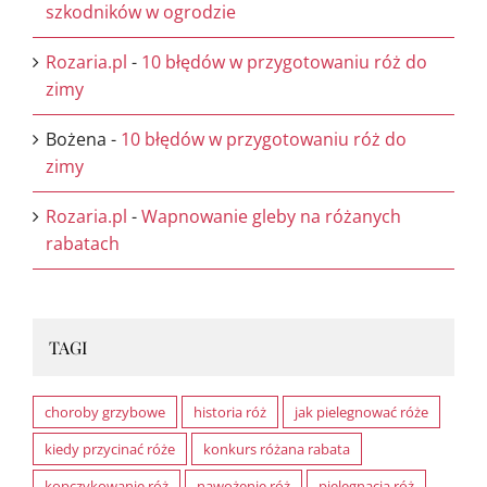
szkodników w ogrodzie
Rozaria.pl
-
10 błędów w przygotowaniu róż do
zimy
Bożena
-
10 błędów w przygotowaniu róż do
zimy
Rozaria.pl
-
Wapnowanie gleby na różanych
rabatach
TAGI
choroby grzybowe
historia róż
jak pielegnować róże
kiedy przycinać róże
konkurs różana rabata
kopczykowanie róż
nawożenie róż
pielęgnacja róż