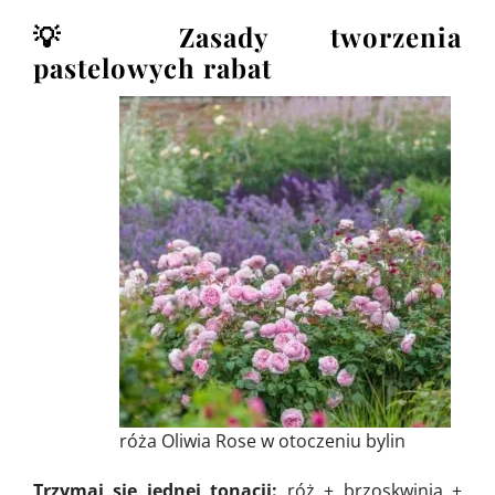
💡 Zasady tworzenia
pastelowych rabat
róża Oliwia Rose w otoczeniu bylin
Trzymaj się jednej tonacji:
róż + brzoskwinia +