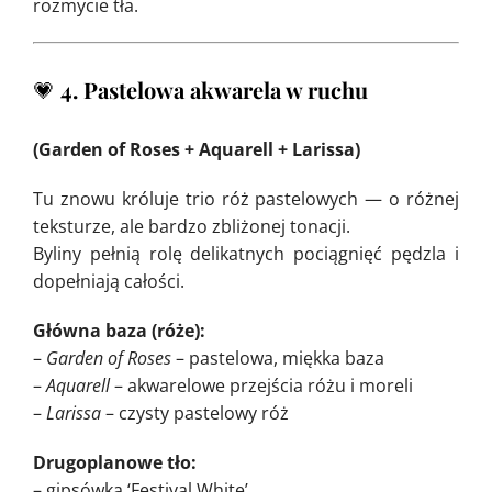
rozmycie tła.
💗
4. Pastelowa akwarela w ruchu
(Garden of Roses + Aquarell + Larissa)
Tu znowu króluje trio róż pastelowych — o różnej
teksturze, ale bardzo zbliżonej tonacji.
Byliny pełnią rolę delikatnych pociągnięć pędzla i
dopełniają całości.
Główna baza (róże):
–
Garden of Roses
– pastelowa, miękka baza
–
Aquarell
– akwarelowe przejścia różu i moreli
–
Larissa
– czysty pastelowy róż
Drugoplanowe tło:
– gipsówka ‘Festival White’