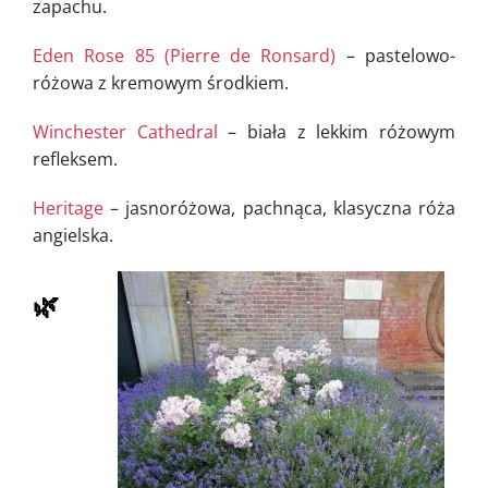
zapachu.
Eden Rose 85 (Pierre de Ronsard)
– pastelowo-
różowa z kremowym środkiem.
Winchester Cathedral
– biała z lekkim różowym
refleksem.
Heritage
– jasnoróżowa, pachnąca, klasyczna róża
angielska.
🌿