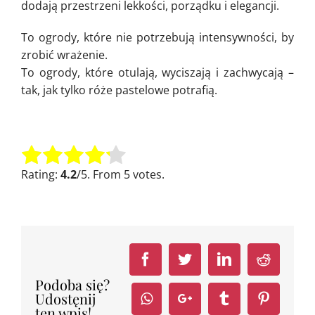
dodają przestrzeni lekkości, porządku i elegancji.
To ogrody, które nie potrzebują intensywności, by
zrobić wrażenie.
To ogrody, które otulają, wyciszają i zachwycają –
tak, jak tylko róże pastelowe potrafią.
Oceń tę pozycję:
Submit Rating
Rating:
4.2
/5. From 5 votes.
Facebook
Twitter
LinkedIn
Reddit
Podoba się?
Udostęnij
Whatsapp
Google+
Tumblr
Pinteres
ten wpis!