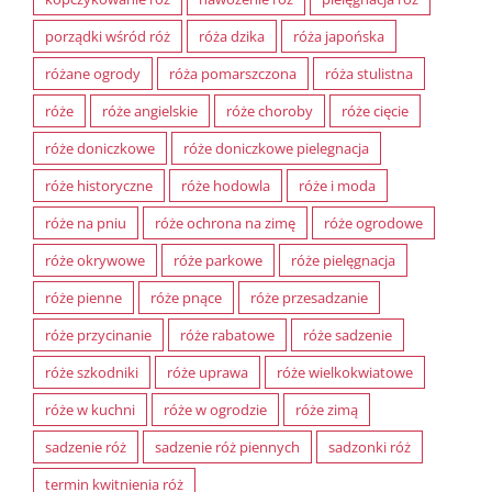
porządki wśród róż
róża dzika
róża japońska
różane ogrody
róża pomarszczona
róża stulistna
róże
róże angielskie
róże choroby
róże cięcie
róże doniczkowe
róże doniczkowe pielegnacja
róże historyczne
róże hodowla
róże i moda
róże na pniu
róże ochrona na zimę
róże ogrodowe
róże okrywowe
róże parkowe
róże pielęgnacja
róże pienne
róże pnące
róże przesadzanie
róże przycinanie
róże rabatowe
róże sadzenie
róże szkodniki
róże uprawa
róże wielkokwiatowe
róże w kuchni
róże w ogrodzie
róże zimą
sadzenie róż
sadzenie róż piennych
sadzonki róż
termin kwitnienia róż