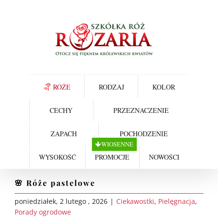
Skip
to
content
RÓŻE
RODZAJ
KOLOR
CECHY
PRZEZNACZENIE
ZAPACH
POCHODZENIE
WIOSENNE
WYSOKOŚĆ
PROMOCJE
NOWOŚCI
🌸 Róże pastelowe
poniedziałek, 2 lutego , 2026
|
Ciekawostki
,
Pielęgnacja
,
Porady ogrodowe