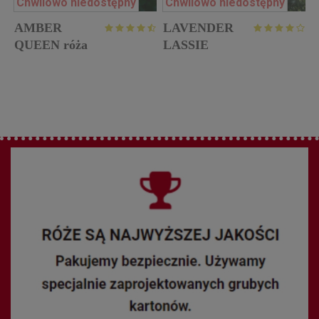
Chwilowo niedostępny
Chwilowo niedostępny
AMBER
LAVENDER
w
QUEEN róża
LASSIE
rabatowa
pienna róża