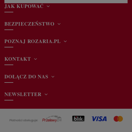
JAK KUPOWAĆ
BEZPIECZEŃSTWO
POZNAJ ROZARIA.PL
KONTAKT
DOŁĄCZ DO NAS
NEWSLETTER
in","f":"widget_block","t":"module:ps_customersignin\/ps_custom
oguj się _LSCESIEND_