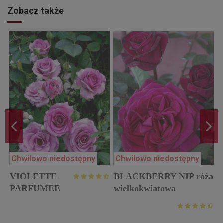
Zobacz także
Chwilowo niedostępny
Chwilowo niedostępny
VIOLETTE
BLACKBERRY NIP róża
w
PARFUMEE
wielkokwiatowa
Gpt. róża
pnąca