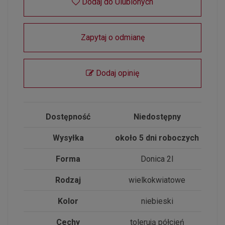
Dodaj do Ulubionych
Zapytaj o odmianę
Dodaj opinię
Dostępność
Niedostępny
Wysyłka
około 5 dni roboczych
Forma
Donica 2l
Rodzaj
wielkokwiatowe
Kolor
niebieski
Cechy
tolerują półcień