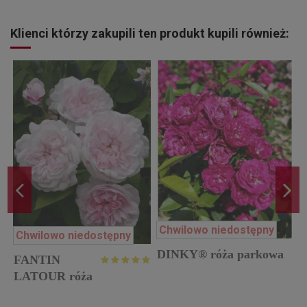
Klienci którzy zakupili ten produkt kupili również:
Chwilowo niedostępny
Chwilowo niedostępny
DINKY® róża parkowa
N
a
FANTIN
r
LATOUR róża
historyczna