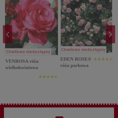
Chwilowo niedostępny
Chwilowo niedostępny
EDEN ROSE®
VENROSA róża
róża parkowa
w
wielkokwiatowa