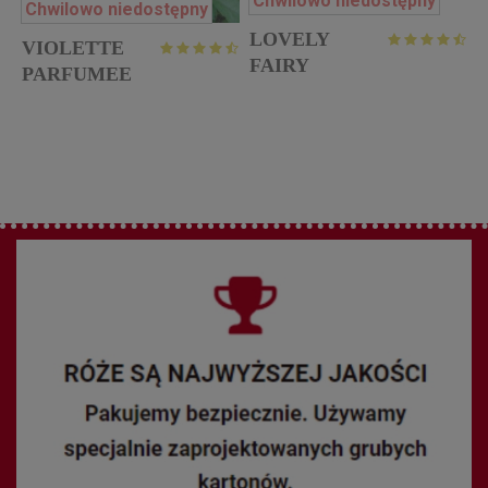
Chwilowo niedostępny
Chwilowo niedostępny
LOVELY
VIOLETTE
FAIRY
PARFUMEE
r
Gpt. róża
pnąca