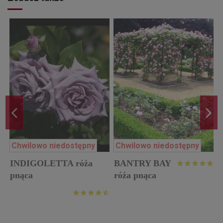
Chwilowo niedostępny
Chwilowo niedostępny
INDIGOLETTA róża
BANTRY BAY
r
pnąca
róża pnąca