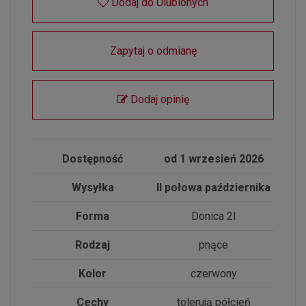
Dodaj do Ulubionych
Zapytaj o odmianę
Dodaj opinię
Dostępność
od 1 wrzesień 2026
Wysyłka
II połowa października
Forma
Donica 2l
Rodzaj
pnące
Kolor
czerwony
Cechy
tolerują półcień