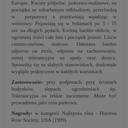
Europie.
Kwiaty półpełne, jaskrawo-malinowe, na
początku ze szkarłatnym odblaskiem, przechodzą
w purpurowy a przekwitają wpadając w
wiśniowy. Pojawiają się w bukietach po 3 - 15
szt. na długich pędach. Kwitną bardzo obficie,
w
ogromnej ilości całe lato i początek jesieni.
Liście
ciemno-zielone, matowe.
Odmiana bardzo
odporna na mróz, odporna na zachorowania,
mniej tolerancyjna na
upały oraz deszcz.
Sprawdza się na słabych stanowiskach, doskonale
wygląda praktycznie w każdych warunkach.
Zastosowanie:
przy podporach, przy ścianach
budynków, słupach, ogrodzeniach itp.
Tolerancyjna na lekkie zacienienie. Może być
prowadzona jako róża parkowa.
Nagrody:
w kategorii Najlepsza róża - Huronia
Rose Society, USA (1999)