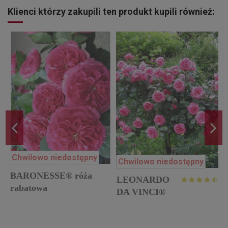
Klienci którzy zakupili ten produkt kupili również:
Chwilowo niedostępny
Chwilowo niedostępny
BARONESSE® róża
LEONARDO
rabatowa
DA VINCI®
m
pienna róża