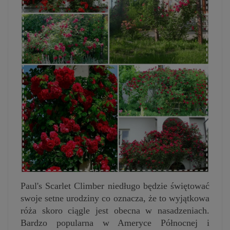
Paul's Scarlet Climber niedługo będzie świętować
swoje setne urodziny co oznacza, że to wyjątkowa
róża skoro ciągle jest obecna w nasadzeniach.
Bardzo popularna w Ameryce
Północnej
i