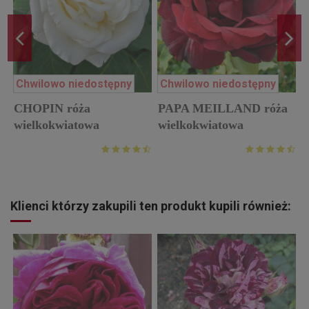
Chwilowo niedostępny
Chwilowo niedostępny
B
CHOPIN róża
PAPA MEILLAND róża
w
wielkokwiatowa
wielkokwiatowa
Klienci którzy zakupili ten produkt kupili również: