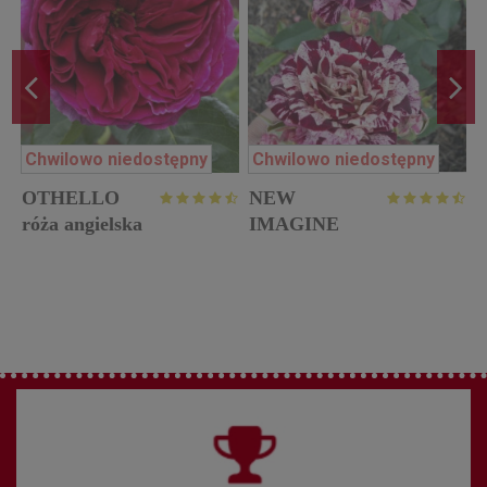
Chwilowo niedostępny
Chwilowo niedostępny
OTHELLO
NEW
r
róża angielska
IMAGINE
róża rabatowa