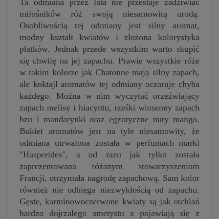
Ta odmiana przez lata nie przestaje zadziwiać
miłośników róż swoją niesamowitą urodą.
Osobliwością tej odmiany jest silny aromat,
modny kształt kwiatów i złożona kolorystyka
płatków. Jednak przede wszystkim warto skupić
się chwilę na jej zapachu. Prawie wszystkie róże
w takim kolorze jak Chatonne mają silny zapach,
ale koktajl aromatów tej odmiany oczaruje chyba
każdego. Można w nim wyczytać orzeźwiający
zapach melisy i hiacyntu, rześki wiosenny zapach
bzu i mandarynki oraz egzotyczne nuty mango.
Bukiet aromatów jest na tyle niesamowity, że
odmiana utrwalona została w perfumach marki
"Hasperides", a od razu jak tylko została
zaprezentowana różanym stowarzyszeniom
Francji, otrzymała nagrodę zapachową. Sam kolor
również nie odbiega niezwykłością od zapachu.
Gęste, karminowoczerwone kwiaty są jak otchłań
bardzo dojrzałego ametystu a pojawiają się z