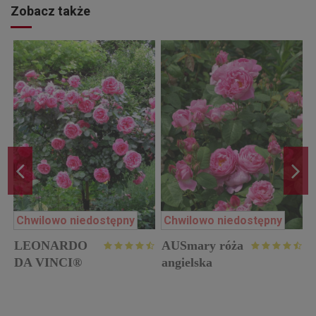
Zobacz także
Chwilowo niedostępny
Chwilowo niedostępny
LEONARDO
AUSmary róża
w
DA VINCI®
angielska
pienna róża