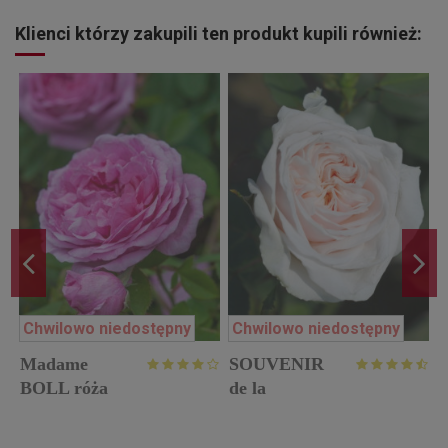
Klienci którzy zakupili ten produkt kupili również:
Chwilowo niedostępny
Chwilowo niedostępny
Madame
SOUVENIR
BOLL róża
de la
p
historyczna
MALMAISON
róża