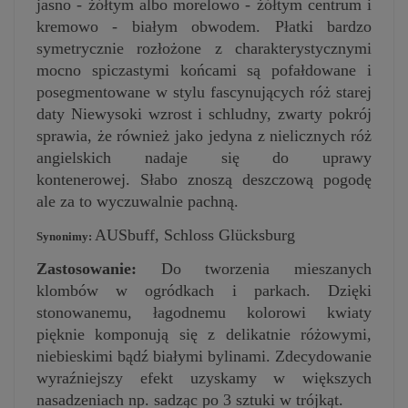
jasno - żółtym albo morelowo - żółtym centrum i
kremowo - białym obwodem. Płatki bardzo
symetrycznie rozłożone z charakterystycznymi
mocno spiczastymi końcami są pofałdowane i
posegmentowane w stylu fascynujących róż starej
daty Niewysoki wzrost i schludny, zwarty pokrój
sprawia, że również jako jedyna z nielicznych róż
angielskich nadaje się do uprawy
kontenerowej. Słabo znoszą deszczową pogodę
ale za to wyczuwalnie pachną.
AUSbuff, Schloss Glücksburg
Synonimy:
Zastosowanie:
Do tworzenia mieszanych
klombów w ogródkach i parkach.
Dzięki
stonowanemu, łagodnemu kolorowi k
wiaty
pięknie komponują się z delikatnie różowymi,
niebieskimi bądź białymi bylinami. Zdecydowanie
wyraźniejszy efekt uzyskamy w większych
nasadzeniach np. sadząc po 3 sztuki w trójkąt.