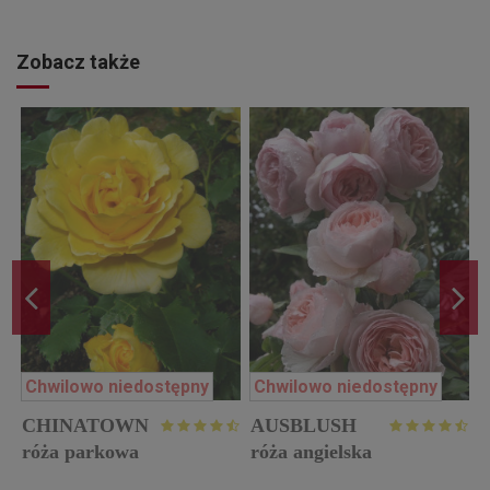
Zobacz także
Chwilowo niedostępny
Chwilowo niedostępny
CHINATOWN
AUSBLUSH
róża parkowa
róża angielska
A