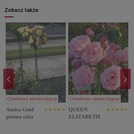
Zobacz także
Chwilowo niedostępny
Chwilowo niedostępny
Amica Gold
QUEEN
w
pienna róża
ELIZABETH
róża rabatowa