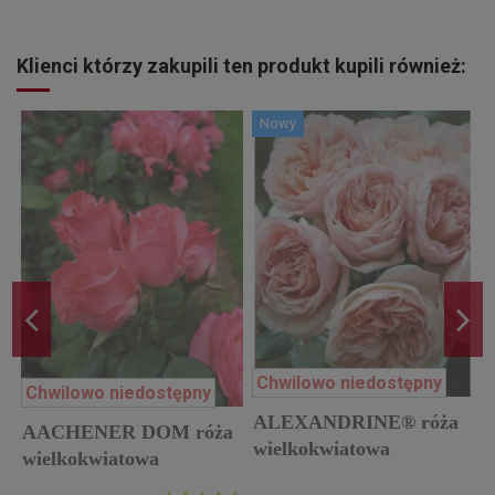
Klienci którzy zakupili ten produkt kupili również:
Nowy
Chwilowo niedostępny
Chwilowo niedostępny
ALEXANDRINE® róża
AACHENER DOM róża
wielkokwiatowa
wielkokwiatowa
p