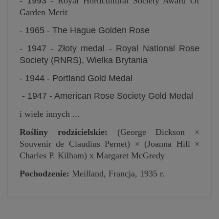
-
1993 -
Royal Horticultural Society Award Of
Garden Merit
-
1965 -
The Hague Golden Rose
-
1947 -
Złoty medal - Royal National Rose
Society (RNRS), Wielka Brytania
-
1944 -
Portland Gold Medal
-
1947 -
American Rose Society Gold Medal
i wiele innych ...
Rośliny rodzicielskie:
(George Dickson ×
Souvenir de Claudius Pernet) × (Joanna Hill ×
Charles P. Kilham) x Margaret McGredy
Pochodzenie:
Meilland, Francja, 1935 r.