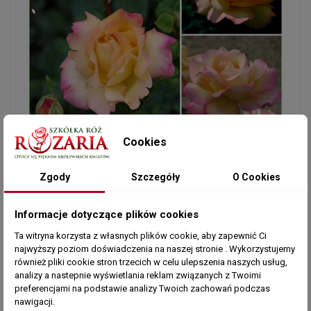
Cookies
Zgody
Szczegóły
O Cookies
Informacje dotyczące plików cookies
Ta witryna korzysta z własnych plików cookie, aby zapewnić Ci
najwyższy poziom doświadczenia na naszej stronie . Wykorzystujemy
również pliki cookie stron trzecich w celu ulepszenia naszych usług,
To właśnie ta róża jest prawdopodobnie
analizy a nastepnie wyświetlania reklam związanych z Twoimi
najbardziej rozpowszechniona w całym świecie.
preferencjami na podstawie analizy Twoich zachowań podczas
nawigacji.
Kiedy tylko pojawiła się, to zaprowadziła