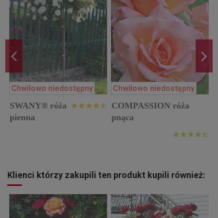
Chwilowo niedostępny
Chwilowo niedostępny
SWANY® róża
COMPASSION róża
p
pienna
pnąca
Klienci którzy zakupili ten produkt kupili również: