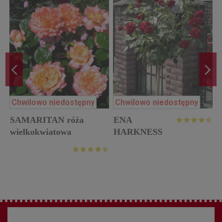
Chwilowo niedostępny
Chwilowo niedostępny
SAMARITAN róża
ENA
o
wielkokwiatowa
HARKNESS
pienna róża