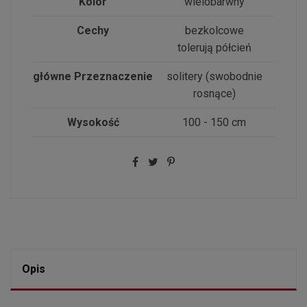
Kolor
wielobarwny
Cechy
bezkolcowe
tolerują półcień
główne Przeznaczenie
solitery (swobodnie
rosnące)
Wysokość
100 - 150 cm
Opis