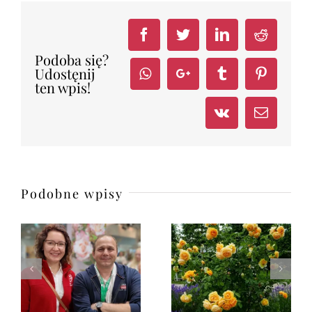
Facebook
Twitter
LinkedIn
Reddit
Podoba się?
Udostęnij
Whatsapp
Google+
Tumblr
Pinteres
ten wpis!
Vk
Email
Podobne wpisy