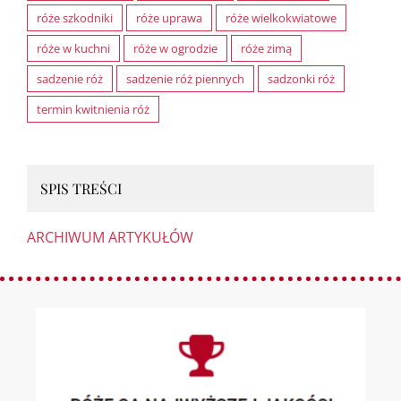
róże szkodniki
róże uprawa
róże wielkokwiatowe
róże w kuchni
róże w ogrodzie
róże zimą
sadzenie róż
sadzenie róż piennych
sadzonki róż
termin kwitnienia róż
SPIS TREŚCI
ARCHIWUM ARTYKUŁÓW