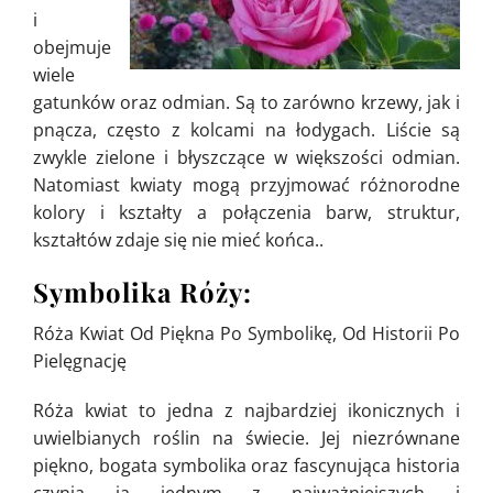
i
obejmuje
wiele
gatunków oraz odmian. Są to zarówno krzewy, jak i
pnącza, często z kolcami na łodygach. Liście są
zwykle zielone i błyszczące w większości odmian.
Natomiast kwiaty mogą przyjmować różnorodne
kolory i kształty a połączenia barw, struktur,
kształtów zdaje się nie mieć końca..
Symbolika Róży:
Róża Kwiat Od Piękna Po Symbolikę, Od Historii Po
Pielęgnację
Róża kwiat to jedna z najbardziej ikonicznych i
uwielbianych roślin na świecie. Jej niezrównane
piękno, bogata symbolika oraz fascynująca historia
czynią ją jednym z najważniejszych i