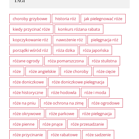
TAGI
choroby grzybowe
historia róż
jak pielegnować róże
kiedy przycinać róże
konkurs różana rabata
kopczykowanie róż
nawożenie róż
pielęgnacja róż
porządki wśród róż
róża dzika
róża japońska
różane ogrody
róża pomarszczona
róża stulistna
róże
róże angielskie
róże choroby
róże cięcie
róże doniczkowe
róże doniczkowe pielegnacja
róże historyczne
róże hodowla
róże i moda
róże na pniu
róże ochrona na zimę
róże ogrodowe
róże okrywowe
róże parkowe
róże pielęgnacja
róże pienne
róże pnące
róże przesadzanie
róże przycinanie
róże rabatowe
róże sadzenie