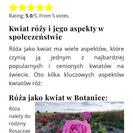
Oceń tę pozycję:
Submit Rating
Rating:
5.0
/5. From 5 votes.
Kwiat róży i jego aspekty w
społeczeństwie
Róża jako kwiat ma wiele aspektów, które
czynią ją jednym z najbardziej
popularnych i cenionych kwiatów na
świecie. Oto kilka kluczowych aspektów
kwiatów róż:
Róża jako kwiat w Botanice:
Róża
należy do
rodziny
Rosaceae