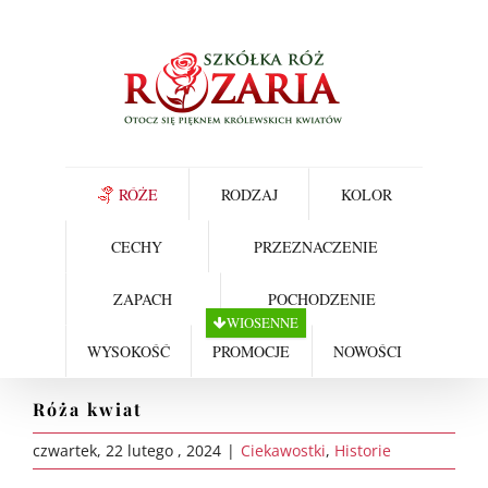
Skip
to
content
RÓŻE
RODZAJ
KOLOR
CECHY
PRZEZNACZENIE
ZAPACH
POCHODZENIE
WIOSENNE
WYSOKOŚĆ
PROMOCJE
NOWOŚCI
Róża kwiat
czwartek, 22 lutego , 2024
|
Ciekawostki
,
Historie