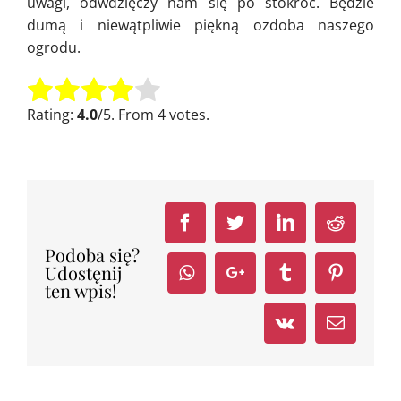
uwagi, odwdzięczy nam się po stokroć. Będzie
dumą i niewątpliwie piękną ozdoba naszego
ogrodu.
Oceń tę pozycję:
Submit Rating
Rating:
4.0
/5. From 4 votes.
Facebook
Twitter
LinkedIn
Reddit
Podoba się?
Udostęnij
Whatsapp
Google+
Tumblr
Pinteres
ten wpis!
Vk
Email