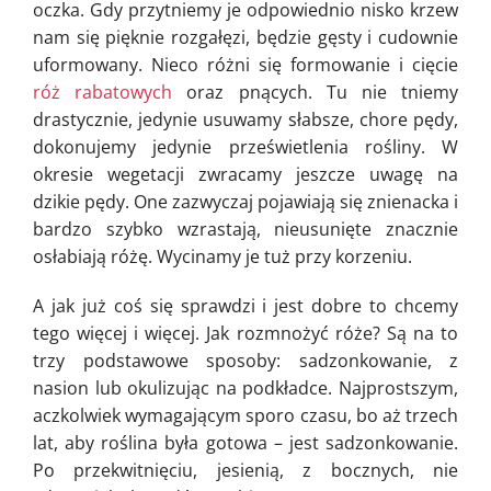
oczka. Gdy przytniemy je odpowiednio nisko krzew
nam się pięknie rozgałęzi, będzie gęsty i cudownie
uformowany. Nieco różni się formowanie i cięcie
róż rabatowych
oraz pnących. Tu nie tniemy
drastycznie, jedynie usuwamy słabsze, chore pędy,
dokonujemy jedynie prześwietlenia rośliny. W
okresie wegetacji zwracamy jeszcze uwagę na
dzikie pędy. One zazwyczaj pojawiają się znienacka i
bardzo szybko wzrastają, nieusunięte znacznie
osłabiają różę. Wycinamy je tuż przy korzeniu.
A jak już coś się sprawdzi i jest dobre to chcemy
tego więcej i więcej. Jak rozmnożyć róże? Są na to
trzy podstawowe sposoby: sadzonkowanie, z
nasion lub okulizując na podkładce. Najprostszym,
aczkolwiek wymagającym sporo czasu, bo aż trzech
lat, aby roślina była gotowa – jest sadzonkowanie.
Po przekwitnięciu, jesienią, z bocznych, nie