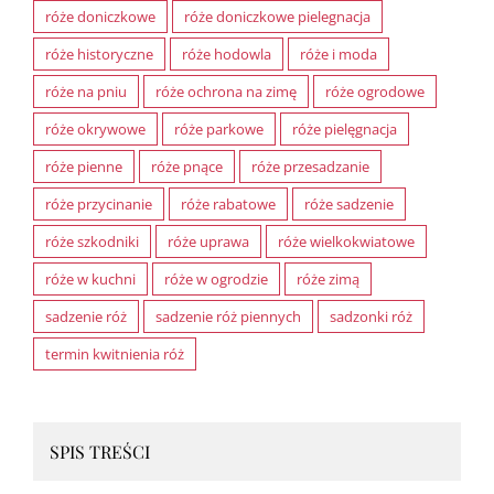
róże doniczkowe
róże doniczkowe pielegnacja
róże historyczne
róże hodowla
róże i moda
róże na pniu
róże ochrona na zimę
róże ogrodowe
róże okrywowe
róże parkowe
róże pielęgnacja
róże pienne
róże pnące
róże przesadzanie
róże przycinanie
róże rabatowe
róże sadzenie
róże szkodniki
róże uprawa
róże wielkokwiatowe
róże w kuchni
róże w ogrodzie
róże zimą
sadzenie róż
sadzenie róż piennych
sadzonki róż
termin kwitnienia róż
SPIS TREŚCI