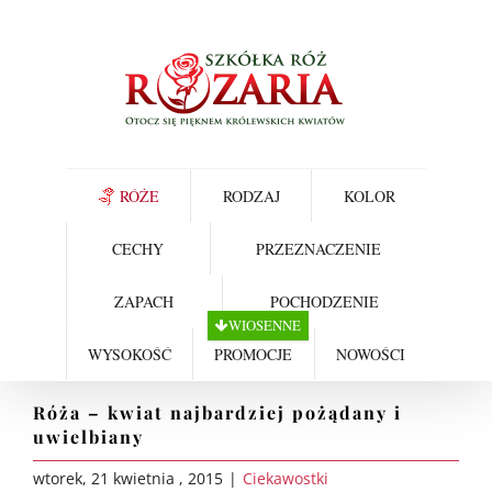
Skip
to
content
RÓŻE
RODZAJ
KOLOR
CECHY
PRZEZNACZENIE
ZAPACH
POCHODZENIE
WIOSENNE
WYSOKOŚĆ
PROMOCJE
NOWOŚCI
Róża – kwiat najbardziej pożądany i
uwielbiany
wtorek, 21 kwietnia , 2015
|
Ciekawostki