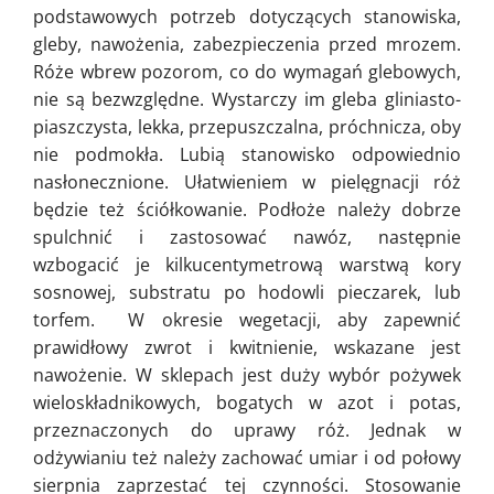
podstawowych potrzeb dotyczących stanowiska,
gleby, nawożenia, zabezpieczenia przed mrozem.
Róże wbrew pozorom, co do wymagań glebowych,
nie są bezwzględne. Wystarczy im gleba gliniasto-
piaszczysta, lekka, przepuszczalna, próchnicza, oby
nie podmokła. Lubią stanowisko odpowiednio
nasłonecznione. Ułatwieniem w pielęgnacji róż
będzie też ściółkowanie. Podłoże należy dobrze
spulchnić i zastosować nawóz, następnie
wzbogacić je kilkucentymetrową warstwą kory
sosnowej, substratu po hodowli pieczarek, lub
torfem. W okresie wegetacji, aby zapewnić
prawidłowy zwrot i kwitnienie, wskazane jest
nawożenie. W sklepach jest duży wybór pożywek
wieloskładnikowych, bogatych w azot i potas,
przeznaczonych do uprawy róż. Jednak w
odżywianiu też należy zachować umiar i od połowy
sierpnia zaprzestać tej czynności. Stosowanie