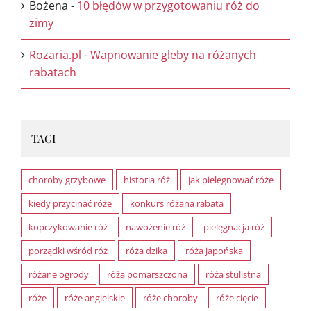
Bożena
-
10 błędów w przygotowaniu róż do
zimy
Rozaria.pl
-
Wapnowanie gleby na różanych
rabatach
TAGI
choroby grzybowe
historia róż
jak pielegnować róże
kiedy przycinać róże
konkurs różana rabata
kopczykowanie róż
nawożenie róż
pielęgnacja róż
porządki wśród róż
róża dzika
róża japońska
różane ogrody
róża pomarszczona
róża stulistna
róże
róże angielskie
róże choroby
róże cięcie