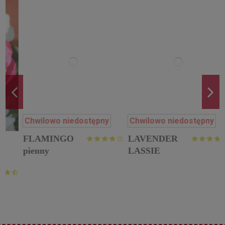
Chwilowo niedostępny
Chwilowo niedostępny
FLAMINGO
LAVENDER
pienny
LASSIE
r
pienna róża