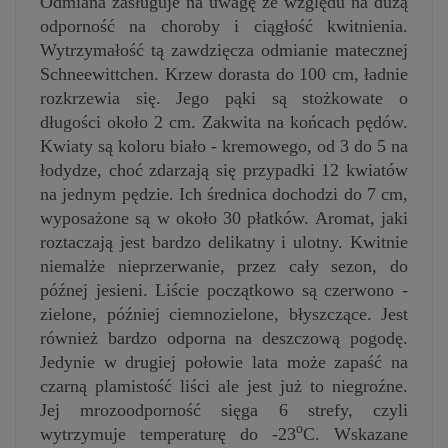
Odmiana zasługuje na uwagę ze względu na dużą
odporność na choroby i ciągłość kwitnienia.
Wytrzymałość tą zawdzięcza odmianie matecznej
Schneewittchen. Krzew dorasta do 100 cm, ładnie
rozkrzewia się. Jego pąki są stożkowate o
długości około 2 cm. Zakwita na końcach pędów.
Kwiaty są koloru biało - kremowego, od 3 do 5 na
łodydze, choć zdarzają się przypadki 12 kwiatów
na jednym pędzie. Ich średnica dochodzi do 7 cm,
wyposażone są w około 30 płatków. Aromat, jaki
roztaczają jest bardzo delikatny i ulotny. Kwitnie
niemalże nieprzerwanie, przez cały sezon, do
późnej jesieni. Liście początkowo są czerwono -
zielone, później ciemnozielone, błyszczące. Jest
również bardzo odporna na deszczową pogodę.
Jedynie w drugiej połowie lata może zapaść na
czarną plamistość liści ale jest już to niegroźne.
Jej mrozoodporność sięga 6 strefy, czyli
o
wytrzymuje temperaturę do -23
C. Wskazane