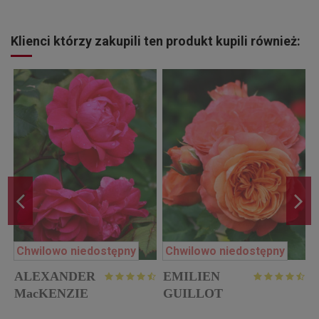
Klienci którzy zakupili ten produkt kupili również:
Chwilowo niedostępny
Chwilowo niedostępny
ALEXANDER
EMILIEN
w
MacKENZIE
GUILLOT
róża
róża parkowa