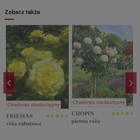
Zobacz także
Chwilowo niedostępny
Chwilowo niedostępny
CHOPIN
FRIESIA®
pienna róża
róża rabatowa
r