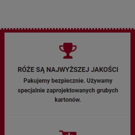
kanadyjska