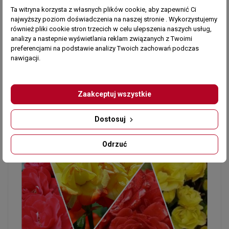
opowiedziana kolorem. Idealna dla osób, które
Ta witryna korzysta z własnych plików cookie, aby zapewnić Ci
cenią piękno, różnorodność i artystyczny wyraz w
najwyższy poziom doświadczenia na naszej stronie . Wykorzystujemy
przydomowej przestrzeni. Róże rabatowe z tej
również pliki cookie stron trzecich w celu ulepszenia naszych usług,
serii są odporne, długo kwitnące i niezwykle
analizy a nastepnie wyświetlania reklam związanych z Twoimi
preferencjami na podstawie analizy Twoich zachowań podczas
efektowne – doskonałe na rabaty, obwódki czy
nawigacji.
jako główny element ogrodowej aranżacji.
Zaakceptuj wszystkie
Dostosuj
Odrzuć