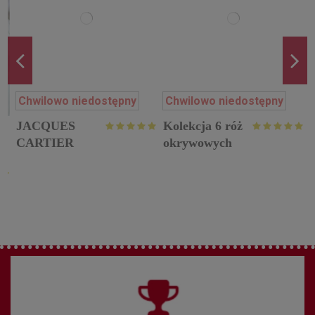
Chwilowo niedostępny
Chwilowo niedostępny
JACQUES
Kolekcja 6 róż
CARTIER
okrywowych
p
róża
historyczna