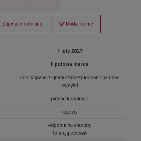
Dodaj do koszyka
Zapytaj o odmianę
Dodaj opinię
1 luty 2027
II połowa marca
róże kopane z gruntu zabezpieczone na czas
wysyłki
pienne kopułowe
różowy
odporne na choroby
tolerują półcień