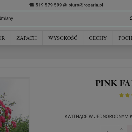
☎ 519 579 599
@
biuro@rozaria.pl
OR
ZAPACH
WYSOKOŚĆ
CECHY
POCH
PINK FAI
KWITNĄCE W JEDNORODNYM KO