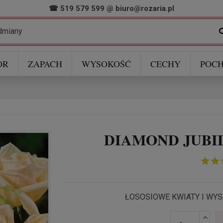
☎ 519 579 599
@
biuro@rozaria.pl
OR
ZAPACH
WYSOKOŚĆ
CECHY
POCH
DIAMOND JUBILE
ŁOSOSIOWE KWIATY I W