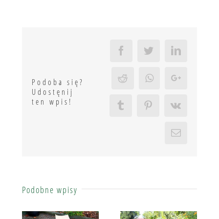
Facebook
Twitter
LinkedIn
Reddit
Whatsapp
Google+
Podoba się?
Udostęnij
ten wpis!
Tumblr
Pinterest
Vk
Email
Podobne wpisy