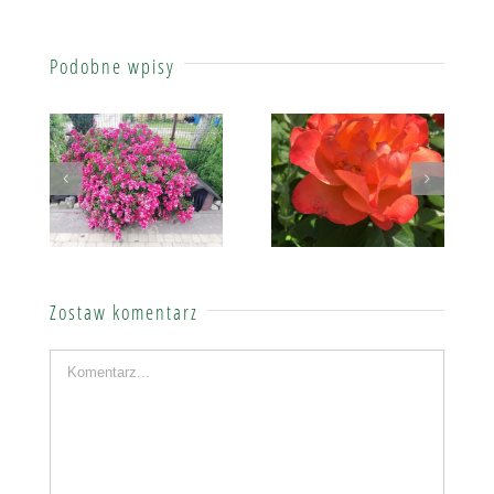
Podobne wpisy
Sylwia – przypadkowa przygoda
Emilia – moje trzy najlepsze odmiany
Zostaw komentarz
Komentarz