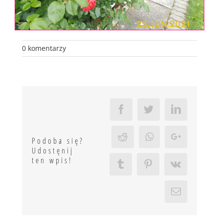
0 komentarzy
Facebook
Twitter
LinkedIn
Reddit
Whatsapp
Google+
Podoba się?
Udostęnij
ten wpis!
Tumblr
Pinterest
Vk
Email