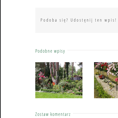
Podoba się? Udostęnij ten wpis!
Podobne wpisy
Lidia Oktaba – róże wśród sosen
Alina Pi
Zostaw komentarz