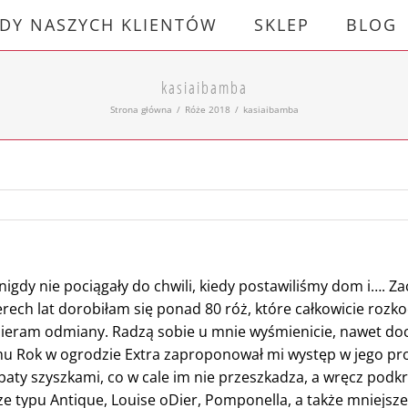
DY NASZYCH KLIENTÓW
SKLEP
BLOG
kasiaibamba
Strona główna
/
Róże 2018
/
kasiaibamba
nigdy nie pociągały do chwili, kiedy postawiliśmy dom i…. Z
ech lat dorobiłam się ponad 80 róż, które całkowicie rozko
obieram odmiany. Radzą sobie u mnie wyśmienicie, nawet doc
mu Rok w ogrodzie Extra zaproponował mi występ w jego pr
ty szyszkami, co w cale im nie przeszkadza, a wręcz podkre
e typu Antique, Louise oDier, Pomponella, a także mniejsze