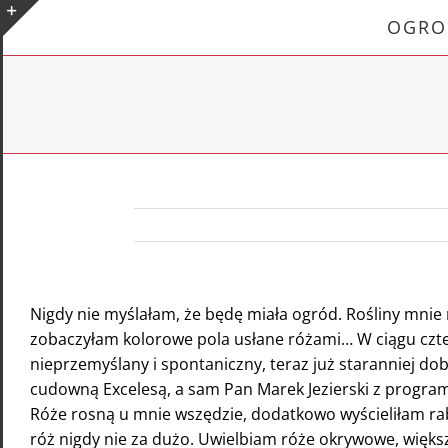
Skip
OGRO
to
Toggle
content
Sliding
Bar
Area
Nigdy nie myślałam, że będę miała ogród. Rośliny mnie 
zobaczyłam kolorowe pola usłane różami… W ciągu czter
nieprzemyślany i spontaniczny, teraz już staranniej d
cudowną Excelesą, a sam Pan Marek Jezierski z progra
Róże rosną u mnie wszędzie, dodatkowo wyścieliłam raba
róż nigdy nie za dużo. Uwielbiam róże okrywowe, większ