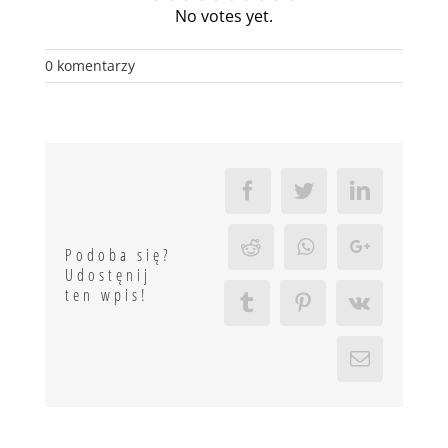
No votes yet.
0 komentarzy
Facebook
Twitter
LinkedIn
Reddit
Whatsapp
Google+
Podoba się?
Udostęnij
ten wpis!
Tumblr
Pinterest
Vk
Email