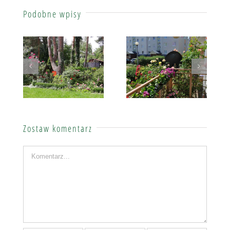
Podobne wpisy
Lidia Oktaba – róże wśród sosen
Katarzyna Kobyłecka
Zostaw komentarz
Komentarz