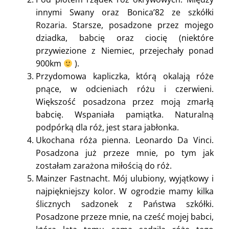
innymi Swany oraz Bonica’82 ze szkółki
Rozaria. Starsze, posadzone przez mojego
dziadka, babcię oraz ciocię (niektóre
przywiezione z Niemiec, przejechały ponad
900km
).
Przydomowa kapliczka, którą okalają róże
pnące, w odcieniach różu i czerwieni.
Większość posadzona przez moją zmarłą
babcię. Wspaniała pamiątka. Naturalną
podpórką dla róż, jest stara jabłonka.
Ukochana róża pienna. Leonardo Da Vinci.
Posadzona już przeze mnie, po tym jak
zostałam zarażona miłością do róż.
Mainzer Fastnacht. Mój ulubiony, wyjątkowy i
najpiękniejszy kolor. W ogrodzie mamy kilka
ślicznych sadzonek z Państwa szkółki.
Posadzone przeze mnie, na cześć mojej babci,