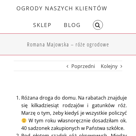
Skip
OGRODY NASZYCH KLIENTÓW
to
content
SKLEP
BLOG
Romana Majowska – róże ogrodowe
Poprzedni
Kolejny
Różana droga do domu. Na rabatach znajduje
się kilkadziesiąt rodzajów i gatunków róż.
Marzę o tym, żeby kiedyś je wszystkie policzyć
W tym roku własnoręcznie dosadziłam ok.
40 sadzonek zakupionych w Państwa szkółce.
Pod płotem rządek róż okrywowych. Między