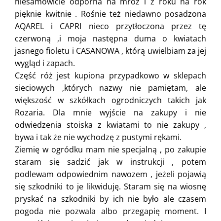
niesamowicie odporna na mróz i z roku na rok
pięknie kwitnie . Rośnie też niedawno posadzona
AQAREL i CAPRI nieco przytłoczona przez tę
czerwoną ,i moja następna duma o kwiatach
jasnego fioletu i CASANOWA , którą uwielbiam za jej
wygląd i zapach.
Część róż jest kupiona przypadkowo w sklepach
sieciowych ,których nazwy nie pamiętam, ale
większość w szkółkach ogrodniczych takich jak
Rozaria. Dla mnie wyjście na zakupy i nie
odwiedzenia stoiska z kwiatami to nie zakupy ,
bywa i tak że nie wychodzę z pustymi rękami.
Ziemię w ogródku mam nie specjalną , po zakupie
staram się sadzić jak w instrukcji , potem
podlewam odpowiednim nawozem , jeżeli pojawią
się szkodniki to je likwiduję. Staram się na wiosnę
pryskać na szkodniki by ich nie było ale czasem
pogoda nie pozwala albo przegapię moment. I