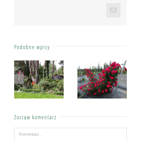
Email
Podobne wpisy
Lidia Oktaba – róże wśród sosen
Jolanta Smolarczyk
Zostaw komentarz
Komentarz