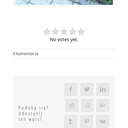
No votes yet.
0 komentarzy
Facebook
Twitter
LinkedIn
Reddit
Whatsapp
Google+
Podoba się?
Udostęnij
ten wpis!
Tumblr
Pinterest
Vk