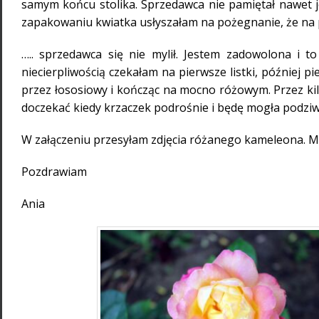
samym końcu stolika. Sprzedawca nie pamiętał nawet j
zapakowaniu kwiatka usłyszałam na pożegnanie, że na 
….. sprzedawca się nie mylił. Jestem zadowolona i t
niecierpliwością czekałam na pierwsze listki, później p
przez łososiowy i kończąc na mocno różowym. Przez kil
doczekać kiedy krzaczek podrośnie i będę mogła podzi
W załączeniu przesyłam zdjęcia różanego kameleona. Ma
Pozdrawiam
Ania