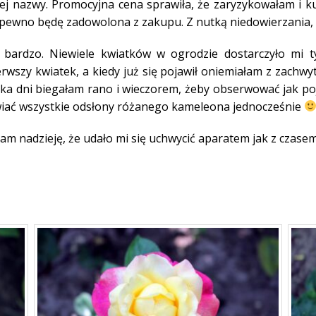
ej nazwy. Promocyjna cena sprawiła, że zaryzykowałam i k
pewno będę zadowolona z zakupu. Z nutką niedowierzania, k
o bardzo. Niewiele kwiatków w ogrodzie dostarczyło mi t
ierwszy kwiatek, a kiedy już się pojawił oniemiałam z zachwy
ka dni biegałam rano i wieczorem, żeby obserwować jak po
wiać wszystkie odsłony różanego kameleona jednocześnie
m nadzieję, że udało mi się uchwycić aparatem jak z czasem