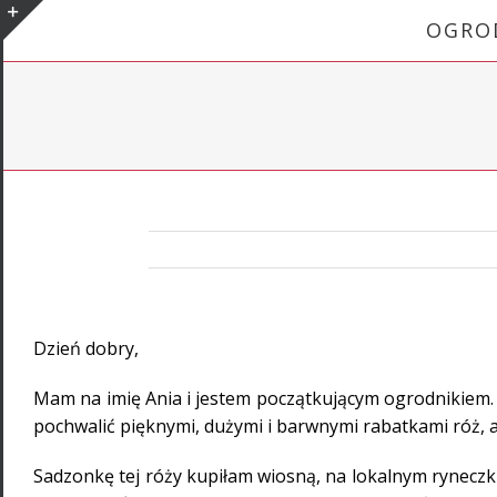
Skip
OGRO
to
Toggle
content
Sliding
Bar
Area
Dzień dobry,
Mam na imię Ania i jestem początkującym ogrodnikiem. M
pochwalić pięknymi, dużymi i barwnymi rabatkami róż, a
Sadzonkę tej róży kupiłam wiosną, na lokalnym ryneczk