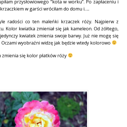
upiłam przysłowiowego “kota w worku”. Po zapłaceniu i
rzaczkiem w garści wróciłam do domu i…..
yle radości co ten maleńki krzaczek róży. Najpierw z
tu. Kolor kwiatka zmieniał się jak kameleon. Od żółtego,
jedynczy kwiatek zmienia swoje barwy. Już nie mogę się
Oczami wyobraźni widzę jak będzie wtedy kolorowo
 zmienia się kolor płatków róży