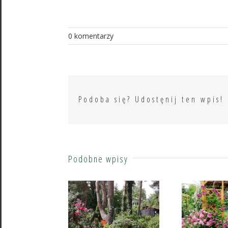
0 komentarzy
Podoba się? Udostęnij ten wpis!
Podobne wpisy
Lidia Oktaba – róże wśród sosen
Małgorzata