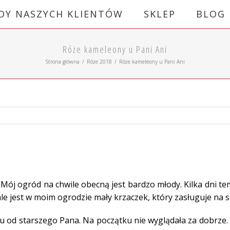
DY NASZYCH KLIENTÓW
SKLEP
BLOG
Róże kameleony u Pani Ani
Strona główna
/
Róże 2018
/
Róże kameleony u Pani Ani
ój ogród na chwile obecną jest bardzo młody. Kilka dni te
le jest w moim ogrodzie mały krzaczek, który zasługuje na 
u od starszego Pana. Na początku nie wyglądała za dobrze.