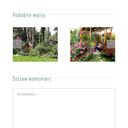
Podobne wpisy
Lidia Oktaba – róże wśród sosen
Małgorzata Rządkowska
Zostaw komentarz
Komentarz