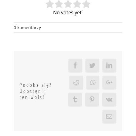
No votes yet.
0 komentarzy
Facebook
Twitter
LinkedIn
Reddit
Whatsapp
Google+
Podoba się?
Udostęnij
ten wpis!
Tumblr
Pinterest
Vk
Email